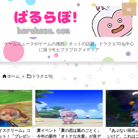


メニュ

ゲームニュースやゲームの感想、ネットの話題、ドラクエ10を中心
サイド
に扱うモヒプクブログメディア

前へ


ホーム
>

ドラクエ10
次へ

検索
イスクリーム』コ
夏イベント「夏の恋は嵐のごとく」
『あぶない浴衣
ット！「プレゼン
今年の新作「オトナな水着」が良デ
いけど、これは