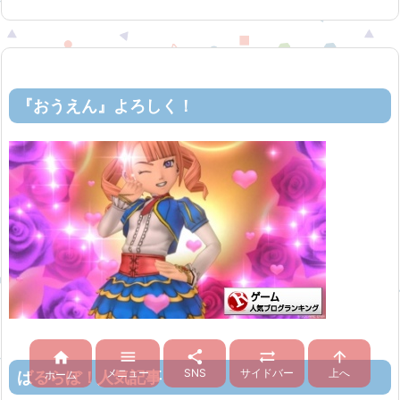
『おうえん』よろしく！





メニュー
SNS
サイドバー
上へ
ホーム
ばるらぼ！人気記事