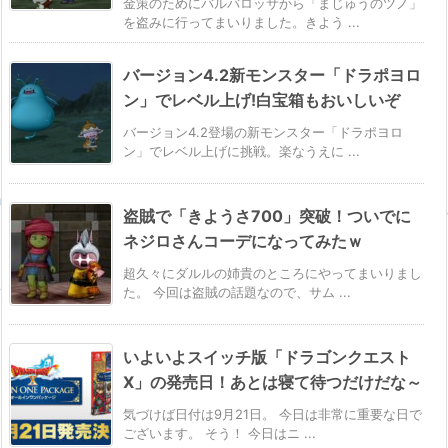
金策のためにバルバロッサから「まじゅうのツノ」
を盗みに行ってまいりました。きよう ...
バージョン4.2新モンスター「ドラポヨロ
ン」でレベル上げ!白宝箱もおいしいぞ
バージョン4.2登場の新モンスター「ドラポヨロ
ン」でレベル上げに挑戦。楽なうえに ...
盗賊で「きようさ700」突破！ついでに
ネジロさんコーデになってみたｗ
超久々にダルルの姉貴のところにやってまいりまし
た。 今回は盗賊の話題なので、サム ...
いよいよスイッチ版「ドラゴンクエスト
X」の発売日！あとは寝て待つだけだな～
気づけば日付は9月21日。 今日は非常に重要な日で
ございます。 そう！ 今日はニ ...