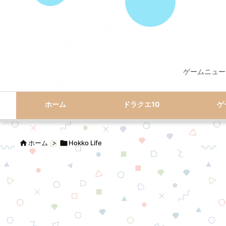
ゲームニュー
ホーム
ドラクエ10
ゲ

ホーム
>

Hokko Life