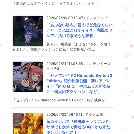
「夏の恋は嵐のごとく」に行ってきました。「オト ...
2026/07/28/ 09:13:47
:
ドレスアップ
『あぶない浴衣』言うほど危なくない
けど、これはこれでイイネ！和風なド
レアに活用できそうな衣装
新ドレア用装備「あぶない浴衣」を着て
みました。和風ファッションに新たな選択肢が増 ...
2026/07/24/ 11:03:58
:
ニンテンドース
イッチ2
『ゼノブレイド2 Nintendo Switch 2
Edition』紹介映像公開！新レアブレ
イド「M.O.M.O.」やホムヒカ新衣装
に「傭兵団アクション」など！
「ゼノブレイド2 Nintendo Switch 2 Edition」紹介映像が ...
2026/07/23/ 06:19:11
:
ドラクエ10
新コインボス『鉄鬼軍王キラゴルド』
サポでも余裕で倒せるDQ11から来た
キンピカなボス！