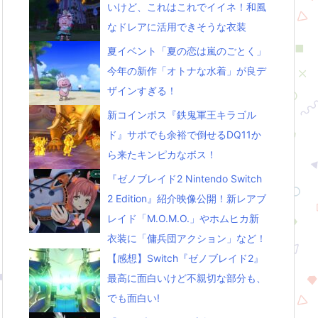
いけど、これはこれでイイネ！和風
なドレアに活用できそうな衣装
夏イベント「夏の恋は嵐のごとく」
今年の新作「オトナな水着」が良デ
ザインすぎる！
新コインボス『鉄鬼軍王キラゴル
ド』サポでも余裕で倒せるDQ11か
ら来たキンピカなボス！
『ゼノブレイド2 Nintendo Switch
2 Edition』紹介映像公開！新レアブ
レイド「M.O.M.O.」やホムヒカ新
衣装に「傭兵団アクション」など！
【感想】Switch『ゼノブレイド2』
最高に面白いけど不親切な部分も、
でも面白い!