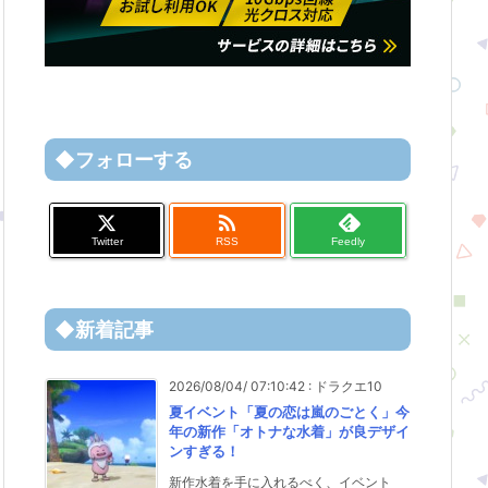
◆フォローする

Twitter
RSS
Feedly
◆新着記事
2026/08/04/ 07:10:42
:
ドラクエ10
夏イベント「夏の恋は嵐のごとく」今
年の新作「オトナな水着」が良デザイ
ンすぎる！
新作水着を手に入れるべく、イベント