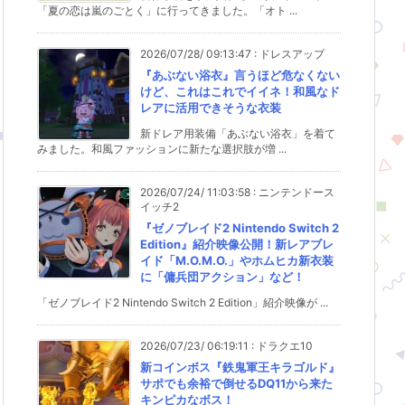
「夏の恋は嵐のごとく」に行ってきました。「オト ...
2026/07/28/ 09:13:47
:
ドレスアップ
『あぶない浴衣』言うほど危なくない
けど、これはこれでイイネ！和風なド
レアに活用できそうな衣装
新ドレア用装備「あぶない浴衣」を着て
みました。和風ファッションに新たな選択肢が増 ...
2026/07/24/ 11:03:58
:
ニンテンドース
イッチ2
『ゼノブレイド2 Nintendo Switch 2
Edition』紹介映像公開！新レアブレ
イド「M.O.M.O.」やホムヒカ新衣装
に「傭兵団アクション」など！
「ゼノブレイド2 Nintendo Switch 2 Edition」紹介映像が ...
2026/07/23/ 06:19:11
:
ドラクエ10
新コインボス『鉄鬼軍王キラゴルド』
サポでも余裕で倒せるDQ11から来た
キンピカなボス！