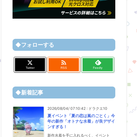
◆フォローする

Twitter
RSS
Feedly
◆新着記事
2026/08/04/ 07:10:42
:
ドラクエ10
夏イベント「夏の恋は嵐のごとく」今
年の新作「オトナな水着」が良デザイ
ンすぎる！
新作水着を手に入れるべく、イベント