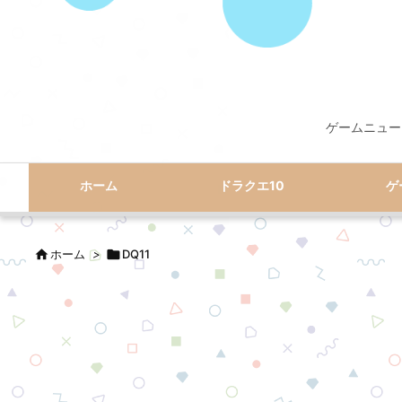
ゲームニュー
ホーム
ドラクエ10
ゲ

ホーム
>

DQ11