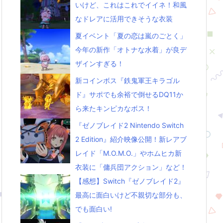
いけど、これはこれでイイネ！和風
なドレアに活用できそうな衣装
夏イベント「夏の恋は嵐のごとく」
今年の新作「オトナな水着」が良デ
ザインすぎる！
新コインボス『鉄鬼軍王キラゴル
ド』サポでも余裕で倒せるDQ11か
ら来たキンピカなボス！
『ゼノブレイド2 Nintendo Switch
2 Edition』紹介映像公開！新レアブ
レイド「M.O.M.O.」やホムヒカ新
衣装に「傭兵団アクション」など！
【感想】Switch『ゼノブレイド2』
最高に面白いけど不親切な部分も、
でも面白い!