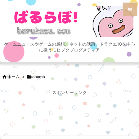


メニュ

ゲームニュースやゲームの感想、ネットの話題、ドラクエ10を中心
サイド
に扱うモヒプクブログメディア

前へ


ホーム
>

ahamo
次へ

スポンサーリンク
検索