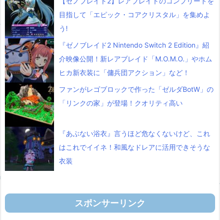
【ゼノブレイド2】レアブレイドのコンプリートを
目指して「エピック・コアクリスタル」を集めよ
う!
『ゼノブレイド2 Nintendo Switch 2 Edition』紹
介映像公開！新レアブレイド「M.O.M.O.」やホム
ヒカ新衣装に「傭兵団アクション」など！
ファンがレゴブロックで作った「ゼルダBotW」の
「リンクの家」が登場！クオリティ高い
『あぶない浴衣』言うほど危なくないけど、これ
はこれでイイネ！和風なドレアに活用できそうな
衣装
スポンサーリンク