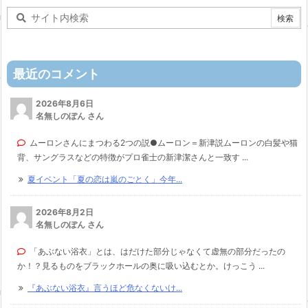
最近のコメント
2026年8月6日
名無しのぽん さん
ムーロンさんにまつわる2つの説●ムーロン＝新津説ムーロンの白髪や猫
背、サングラスなどの特徴がプロ雀士の新津潔さんと一致す ...
夏イベント「夏の恋は嵐のごとく」今年...
2026年8月2日
名無しのぽん さん
「あぶない浴衣」とは、はだけた部分じゃなくて虚無の部分だったの
か！？見るものをブラックホールの奥に吸い込むとか。けっこう ...
『あぶない浴衣』言うほど危なくないけ...