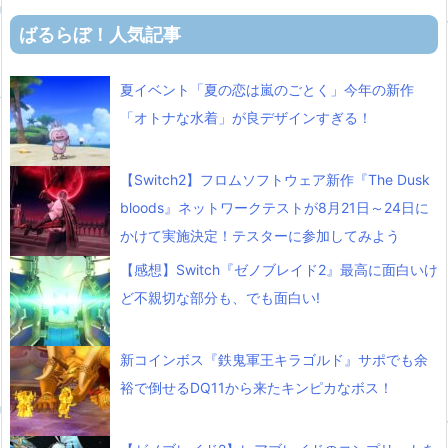
ばるらぼ！人気記事
夏イベント「夏の恋は嵐のごとく」今年の新作
「オトナな水着」が良デザインすぎる！
【Switch2】フロムソフトウェア新作『The Dusk
bloods』ネットワークテストが8月21日～24日に
かけて実施決定！テスターに参加してみよう
【感想】Switch『ゼノブレイド2』最高に面白いけ
ど不親切な部分も、でも面白い!
新コインボス『鉄鬼軍王キラゴルド』サポでも余
裕で倒せるDQ11から来たキンピカなボス！