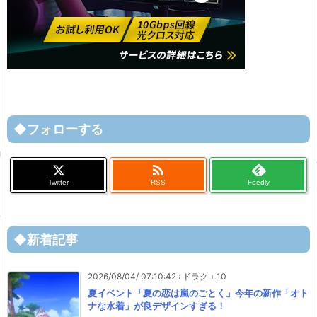
◆フォローする

Twitter
RSS
Feedly
◆新着記事
2026/08/04/ 07:10:42
:
ドラクエ10
夏イベント「夏の恋は嵐のごとく」今年の新作「オト
ナな水着」が良デザインすぎる！