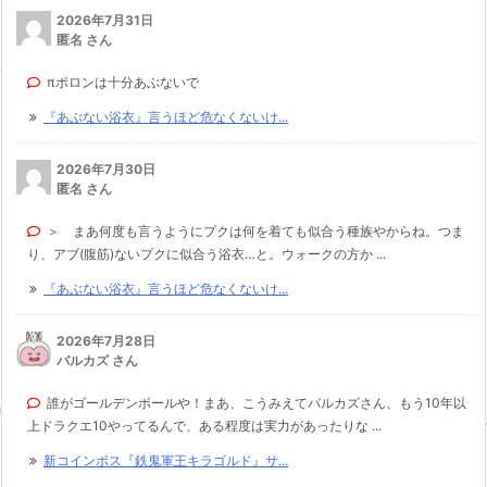
2026年7月31日
匿名 さん
πポロンは十分あぶないで
『あぶない浴衣』言うほど危なくないけ...
2026年7月30日
匿名 さん
＞ まあ何度も言うようにプクは何を着ても似合う種族やからね。つま
り、アブ(腹筋)ないプクに似合う浴衣…と。ウォークの方か ...
『あぶない浴衣』言うほど危なくないけ...
2026年7月28日
バルカズ さん
誰がゴールデンボールや！まあ、こうみえてバルカズさん、もう10年以
上ドラクエ10やってるんで、ある程度は実力があったりな ...
新コインボス『鉄鬼軍王キラゴルド』サ...