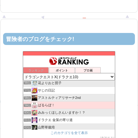
冒険者のブログをチェック!
ロビンさんはガチらない。
52位
机上の空論-DQ10エアプ日記
53位
カスミ心理学研究所
54位
ランキング
ポイント
ブロ画
ヨモゲーム ドラクエ10攻略ブログ
55位
花よりおと団子
56位
サじの日記
57位
アストルティアリサーチ2nd
58位
ばるらぼ！
59位
みみっくほしさんいますか！？
60位
ドラクエ 金策の寄り道
61位
山野草栽培
62位
このカテゴリを全て表示
まいっちんぐ！ねるこ先生【ドラクエ】DQ
63位
参加する