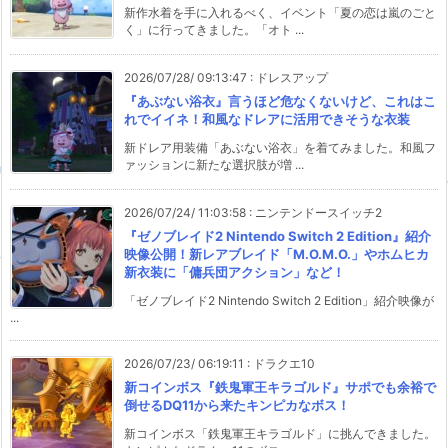
新作水着を手に入れるべく、イベント「夏の恋は嵐のごと
く」に行ってきました。「オト ...
2026/07/28/ 09:13:47
:
ドレスアップ
『あぶない浴衣』言うほど危なくないけど、これはこ
れでイイネ！和風なドレアに活用できそうな衣装
新ドレア用装備「あぶない浴衣」を着てみました。和風フ
ァッションに新たな選択肢が増 ...
2026/07/24/ 11:03:58
:
ニンテンドースイッチ2
『ゼノブレイド2 Nintendo Switch 2 Edition』紹介
映像公開！新レアブレイド「M.O.M.O.」やホムヒカ
新衣装に「傭兵団アクション」など！
「ゼノブレイド2 Nintendo Switch 2 Edition」紹介映像が
...
2026/07/23/ 06:19:11
:
ドラクエ10
新コインボス『鉄鬼軍王キラゴルド』サポでも余裕で
倒せるDQ11から来たキンピカなボス！
新コインボス「鉄鬼軍王キラゴルド」に挑んできました。