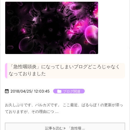
「急性咽頭炎」になってしまいブログどころじゃなく
なっておりました

2018/04/25/ 12:03:45

ブログ関連
お久しぶりです、バルカズです。 ここ最近、ばるらぼ！の更新が滞っ
ておりますが、その理由につ ...
記事を読む
「急性咽 ...