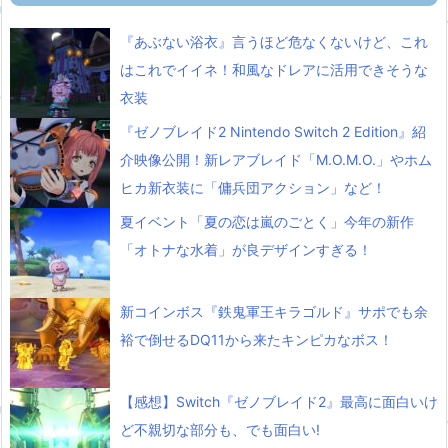
『あぶない浴衣』言うほど危なくないけど、これ
はこれでイイネ！和風なドレアに活用できそうな
衣装
『ゼノブレイド2 Nintendo Switch 2 Edition』紹
介映像公開！新レアブレイド「M.O.M.O.」やホム
ヒカ新衣装に「傭兵団アクション」など！
夏イベント「夏の恋は嵐のごとく」今年の新作
「オトナな水着」が良デザインすぎる！
新コインボス『鉄鬼軍王キラゴルド』サポでも余
裕で倒せるDQ11から来たキンピカなボス！
【感想】Switch『ゼノブレイド2』最高に面白いけ
ど不親切な部分も、でも面白い!