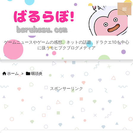


メニュ

ゲームニュースやゲームの感想、ネットの話題、ドラクエ10を中心
サイド
に扱うモヒプクブログメディア

前へ


ホーム
>

咽頭炎
次へ

スポンサーリンク
検索