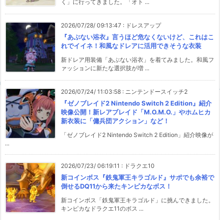
く」に行ってきました。「オト ...
2026/07/28/ 09:13:47
:
ドレスアップ
『あぶない浴衣』言うほど危なくないけど、これはこ
れでイイネ！和風なドレアに活用できそうな衣装
新ドレア用装備「あぶない浴衣」を着てみました。和風フ
ァッションに新たな選択肢が増 ...
2026/07/24/ 11:03:58
:
ニンテンドースイッチ2
『ゼノブレイド2 Nintendo Switch 2 Edition』紹介
映像公開！新レアブレイド「M.O.M.O.」やホムヒカ
新衣装に「傭兵団アクション」など！
「ゼノブレイド2 Nintendo Switch 2 Edition」紹介映像が
...
2026/07/23/ 06:19:11
:
ドラクエ10
新コインボス『鉄鬼軍王キラゴルド』サポでも余裕で
倒せるDQ11から来たキンピカなボス！
新コインボス「鉄鬼軍王キラゴルド」に挑んできました。
キンピカなドラクエ11のボス ...