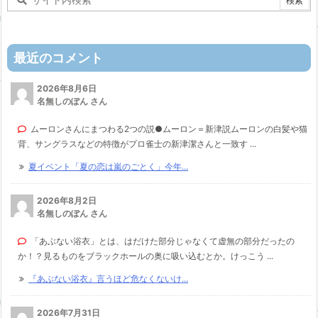
最近のコメント
2026年8月6日
名無しのぽん さん
ムーロンさんにまつわる2つの説●ムーロン＝新津説ムーロンの白髪や猫
背、サングラスなどの特徴がプロ雀士の新津潔さんと一致す ...
夏イベント「夏の恋は嵐のごとく」今年...
2026年8月2日
名無しのぽん さん
「あぶない浴衣」とは、はだけた部分じゃなくて虚無の部分だったの
か！？見るものをブラックホールの奥に吸い込むとか。けっこう ...
『あぶない浴衣』言うほど危なくないけ...
2026年7月31日