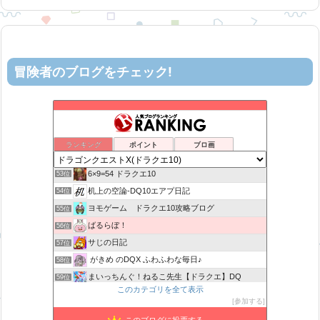
冒険者のブログをチェック!
ティルナローグス｜ドラクエ10ブログ！
49位
カスミ心理学研究所
50位
星降る夜の活動記録
51位
ランキング
ポイント
ブロ画
ロビンさんはガチらない。
52位
6×9=54 ドラクエ10
53位
机上の空論-DQ10エアプ日記
54位
ヨモゲーム ドラクエ10攻略ブログ
55位
ばるらぼ！
56位
サじの日記
57位
がきめ のDQX ふわふわな毎日♪
58位
まいっちんぐ！ねるこ先生【ドラクエ】DQ
59位
このカテゴリを全て表示
みみっくほしさんいますか！？
60位
参加する
アストルティアリサーチ2nd
61位