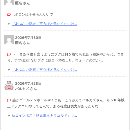
匿名 さん
πポロンは十分あぶないで
『あぶない浴衣』言うほど危なくないけ...
2026年7月30日
匿名 さん
＞ まあ何度も言うようにプクは何を着ても似合う種族やからね。つま
り、アブ(腹筋)ないプクに似合う浴衣…と。ウォークの方か ...
『あぶない浴衣』言うほど危なくないけ...
2026年7月28日
バルカズ さん
誰がゴールデンボールや！まあ、こうみえてバルカズさん、もう10年以
上ドラクエ10やってるんで、ある程度は実力があったりな ...
新コインボス『鉄鬼軍王キラゴルド』サ...