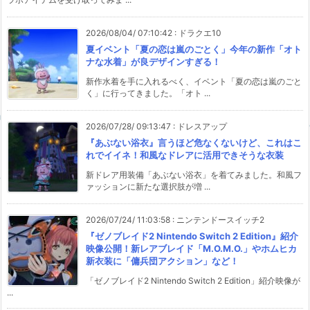
2026/08/04/ 07:10:42
:
ドラクエ10
夏イベント「夏の恋は嵐のごとく」今年の新作「オト
ナな水着」が良デザインすぎる！
新作水着を手に入れるべく、イベント「夏の恋は嵐のごと
く」に行ってきました。「オト ...
2026/07/28/ 09:13:47
:
ドレスアップ
『あぶない浴衣』言うほど危なくないけど、これはこ
れでイイネ！和風なドレアに活用できそうな衣装
新ドレア用装備「あぶない浴衣」を着てみました。和風フ
ァッションに新たな選択肢が増 ...
2026/07/24/ 11:03:58
:
ニンテンドースイッチ2
『ゼノブレイド2 Nintendo Switch 2 Edition』紹介
映像公開！新レアブレイド「M.O.M.O.」やホムヒカ
新衣装に「傭兵団アクション」など！
「ゼノブレイド2 Nintendo Switch 2 Edition」紹介映像が
...