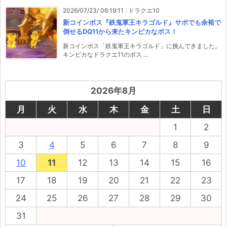
2026/07/23/ 06:19:11
:
ドラクエ10
新コインボス『鉄鬼軍王キラゴルド』サポでも余裕で
倒せるDQ11から来たキンピカなボス！
新コインボス「鉄鬼軍王キラゴルド」に挑んできました。
キンピカなドラクエ11のボス ...
2026年8月
月
火
水
木
金
土
日
1
2
3
4
5
6
7
8
9
10
11
12
13
14
15
16
17
18
19
20
21
22
23
24
25
26
27
28
29
30
31