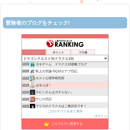
冒険者のブログをチェック!
星降る夜の活動記録
47位
DQX 大魔王の日常
48位
げげろぐ
49位
ランキング
ポイント
ブロ画
ティルナローグス｜ドラクエ10ブログ！
50位
ヨモゲーム ドラクエ10攻略ブログ
51位
机上の空論-DQ10エアプ日記
52位
カスミ心理学研究所
53位
ばるらぼ！
54位
ロビンさんはガチらない。
55位
サじの日記
56位
マリスのドラクエはご無沙汰です！
57位
このカテゴリを全て表示
TEAM Cloud lx
58位
参加する
がきめ のDQX ふわふわな毎日♪
59位
このブログに投票する
山野草栽培
60位