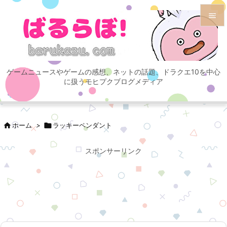


メニュ

ゲームニュースやゲームの感想、ネットの話題、ドラクエ10を中心
サイド
に扱うモヒプクブログメディア

前へ


ホーム
>

ラッキーペンダント
次へ

スポンサーリンク
検索