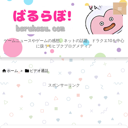


メニュ

ゲームニュースやゲームの感想、ネットの話題、ドラクエ10を中心
サイド
に扱うモヒプクブログメディア

前へ


ホーム
>

ビデオ通話
次へ

スポンサーリンク
検索