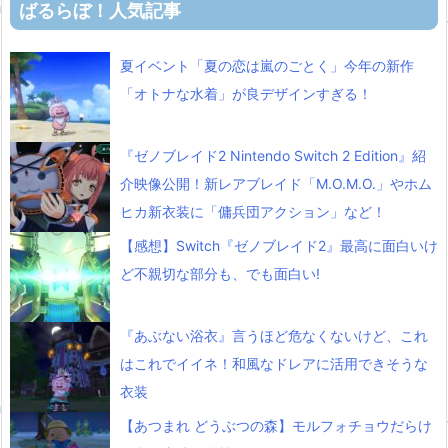
ばるらぼ！人気記事
夏イベント「夏の恋は嵐のごとく」今年の新作
「オトナな水着」が良デザインすぎる！
『ゼノブレイド2 Nintendo Switch 2 Edition』紹
介映像公開！新レアブレイド「M.O.M.O.」やホム
ヒカ新衣装に「傭兵団アクション」など！
【感想】Switch『ゼノブレイド2』最高に面白いけ
ど不親切な部分も、でも面白い!
『あぶない浴衣』言うほど危なくないけど、これ
はこれでイイネ！和風なドレアに活用できそうな
衣装
【あつまれ どうぶつの森】モルフォチョウだらけ