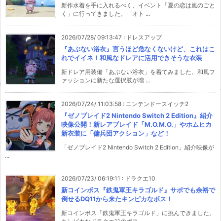
新作水着を手に入れるべく、イベント「夏の恋は嵐のごと
く」に行ってきました。「オト ...
2026/07/28/ 09:13:47
:
ドレスアップ
『あぶない浴衣』言うほど危なくないけど、これはこ
れでイイネ！和風なドレアに活用できそうな衣装
新ドレア用装備「あぶない浴衣」を着てみました。和風フ
ァッションに新たな選択肢が増 ...
2026/07/24/ 11:03:58
:
ニンテンドースイッチ2
『ゼノブレイド2 Nintendo Switch 2 Edition』紹介
映像公開！新レアブレイド「M.O.M.O.」やホムヒカ
新衣装に「傭兵団アクション」など！
「ゼノブレイド2 Nintendo Switch 2 Edition」紹介映像が
...
2026/07/23/ 06:19:11
:
ドラクエ10
新コインボス『鉄鬼軍王キラゴルド』サポでも余裕で
倒せるDQ11から来たキンピカなボス！
新コインボス「鉄鬼軍王キラゴルド」に挑んできました。