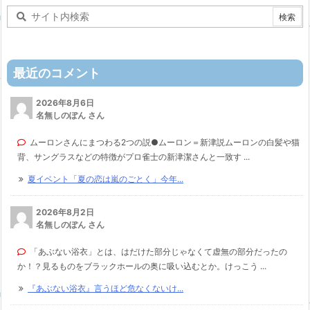
最近のコメント
2026年8月6日
名無しのぽん さん
ムーロンさんにまつわる2つの説●ムーロン＝新津説ムーロンの白髪や猫
背、サングラスなどの特徴がプロ雀士の新津潔さんと一致す ...
夏イベント「夏の恋は嵐のごとく」今年...
2026年8月2日
名無しのぽん さん
「あぶない浴衣」とは、はだけた部分じゃなくて虚無の部分だったの
か！？見るものをブラックホールの奥に吸い込むとか。けっこう ...
『あぶない浴衣』言うほど危なくないけ...