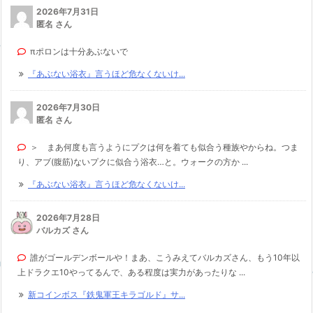
2026年7月31日
匿名 さん
πポロンは十分あぶないで
『あぶない浴衣』言うほど危なくないけ...
2026年7月30日
匿名 さん
＞ まあ何度も言うようにプクは何を着ても似合う種族やからね。つま
り、アブ(腹筋)ないプクに似合う浴衣…と。ウォークの方か ...
『あぶない浴衣』言うほど危なくないけ...
2026年7月28日
バルカズ さん
誰がゴールデンボールや！まあ、こうみえてバルカズさん、もう10年以
上ドラクエ10やってるんで、ある程度は実力があったりな ...
新コインボス『鉄鬼軍王キラゴルド』サ...