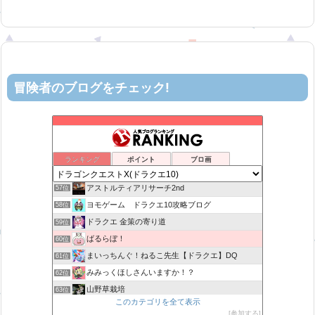
冒険者のブログをチェック!
机上の空論-DQ10エアプ日記
53位
カスミ心理学研究所
54位
花よりおと団子
55位
ランキング
ポイント
ブロ画
サじの日記
56位
アストルティアリサーチ2nd
57位
ヨモゲーム ドラクエ10攻略ブログ
58位
ドラクエ 金策の寄り道
59位
ばるらぼ！
60位
まいっちんぐ！ねるこ先生【ドラクエ】DQ
61位
みみっくほしさんいますか！？
62位
山野草栽培
63位
このカテゴリを全て表示
ばびぶうのドラクエ10ソロサポ自前攻略
64位
参加する