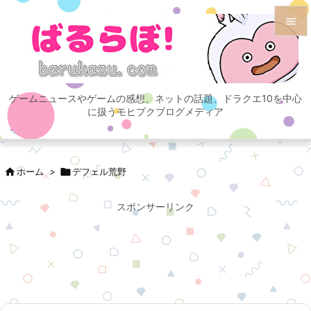


メニュ

ゲームニュースやゲームの感想、ネットの話題、ドラクエ10を中心
サイド
に扱うモヒプクブログメディア

前へ


ホーム
>

デフェル荒野
次へ

スポンサーリンク
検索