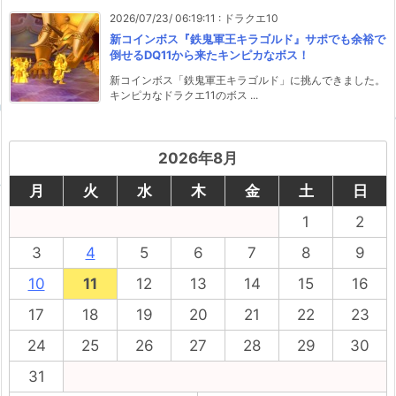
2026/07/23/ 06:19:11
:
ドラクエ10
新コインボス『鉄鬼軍王キラゴルド』サポでも余裕で
倒せるDQ11から来たキンピカなボス！
新コインボス「鉄鬼軍王キラゴルド」に挑んできました。
キンピカなドラクエ11のボス ...
2026年8月
月
火
水
木
金
土
日
1
2
3
4
5
6
7
8
9
10
11
12
13
14
15
16
17
18
19
20
21
22
23
24
25
26
27
28
29
30
31