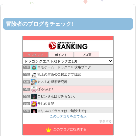
冒険者のブログをチェック!
星降る夜の活動記録
47位
DQX 大魔王の日常
48位
げげろぐ
49位
ランキング
ポイント
ブロ画
ティルナローグス｜ドラクエ10ブログ！
50位
ヨモゲーム ドラクエ10攻略ブログ
51位
机上の空論-DQ10エアプ日記
52位
カスミ心理学研究所
53位
ばるらぼ！
54位
ロビンさんはガチらない。
55位
サじの日記
56位
マリスのドラクエはご無沙汰です！
57位
このカテゴリを全て表示
TEAM Cloud lx
58位
参加する
がきめ のDQX ふわふわな毎日♪
59位
このブログに投票する
山野草栽培
60位