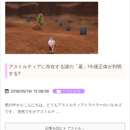
アストルティアに存在する謎の「墓」!今後正体が判明
する?

2018/05/14/ 12:08:56

ドラクエ10
棺の中からこんにちは。どうもアストルティアトラベラーのバルカズ
です。 突然ですがアストルテ ...
記事を読む
アストル ...