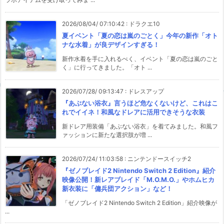
2026/08/04/ 07:10:42
:
ドラクエ10
夏イベント「夏の恋は嵐のごとく」今年の新作「オト
ナな水着」が良デザインすぎる！
新作水着を手に入れるべく、イベント「夏の恋は嵐のごと
く」に行ってきました。「オト ...
2026/07/28/ 09:13:47
:
ドレスアップ
『あぶない浴衣』言うほど危なくないけど、これはこ
れでイイネ！和風なドレアに活用できそうな衣装
新ドレア用装備「あぶない浴衣」を着てみました。和風フ
ァッションに新たな選択肢が増 ...
2026/07/24/ 11:03:58
:
ニンテンドースイッチ2
『ゼノブレイド2 Nintendo Switch 2 Edition』紹介
映像公開！新レアブレイド「M.O.M.O.」やホムヒカ
新衣装に「傭兵団アクション」など！
「ゼノブレイド2 Nintendo Switch 2 Edition」紹介映像が
...