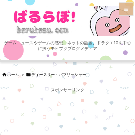


メニュ

ゲームニュースやゲームの感想、ネットの話題、ドラクエ10を中心
サイド
に扱うモヒプクブログメディア

前へ


ホーム
>

ディースリー・パブリッシャー
次へ

スポンサーリンク
検索