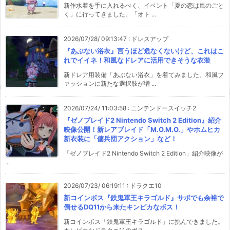
新作水着を手に入れるべく、イベント「夏の恋は嵐のごと
く」に行ってきました。「オト ...
2026/07/28/ 09:13:47
:
ドレスアップ
『あぶない浴衣』言うほど危なくないけど、これはこ
れでイイネ！和風なドレアに活用できそうな衣装
新ドレア用装備「あぶない浴衣」を着てみました。和風フ
ァッションに新たな選択肢が増 ...
2026/07/24/ 11:03:58
:
ニンテンドースイッチ2
『ゼノブレイド2 Nintendo Switch 2 Edition』紹介
映像公開！新レアブレイド「M.O.M.O.」やホムヒカ
新衣装に「傭兵団アクション」など！
「ゼノブレイド2 Nintendo Switch 2 Edition」紹介映像が
...
2026/07/23/ 06:19:11
:
ドラクエ10
新コインボス『鉄鬼軍王キラゴルド』サポでも余裕で
倒せるDQ11から来たキンピカなボス！
新コインボス「鉄鬼軍王キラゴルド」に挑んできました。