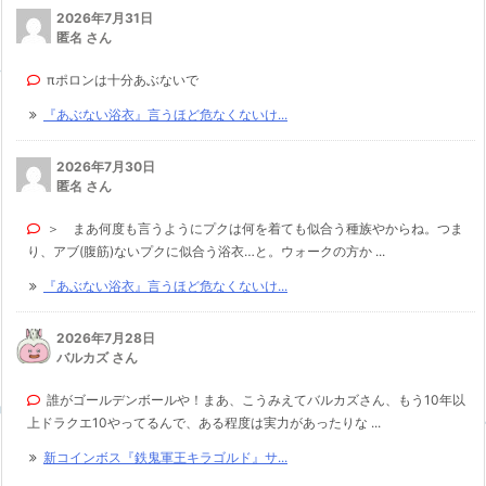
2026年7月31日
匿名 さん
πポロンは十分あぶないで
『あぶない浴衣』言うほど危なくないけ...
2026年7月30日
匿名 さん
＞ まあ何度も言うようにプクは何を着ても似合う種族やからね。つま
り、アブ(腹筋)ないプクに似合う浴衣…と。ウォークの方か ...
『あぶない浴衣』言うほど危なくないけ...
2026年7月28日
バルカズ さん
誰がゴールデンボールや！まあ、こうみえてバルカズさん、もう10年以
上ドラクエ10やってるんで、ある程度は実力があったりな ...
新コインボス『鉄鬼軍王キラゴルド』サ...