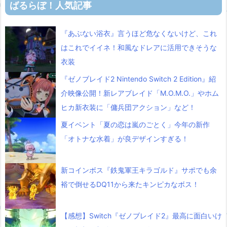
ばるらぼ！人気記事
『あぶない浴衣』言うほど危なくないけど、これ
はこれでイイネ！和風なドレアに活用できそうな
衣装
『ゼノブレイド2 Nintendo Switch 2 Edition』紹
介映像公開！新レアブレイド「M.O.M.O.」やホム
ヒカ新衣装に「傭兵団アクション」など！
夏イベント「夏の恋は嵐のごとく」今年の新作
「オトナな水着」が良デザインすぎる！
新コインボス『鉄鬼軍王キラゴルド』サポでも余
裕で倒せるDQ11から来たキンピカなボス！
【感想】Switch『ゼノブレイド2』最高に面白いけ