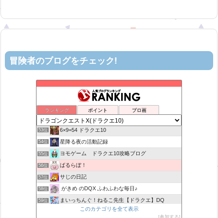
冒険者のブログをチェック!
ティルナローグス｜ドラクエ10ブログ！
49位
カスミ心理学研究所
50位
ロビンさんはガチらない。
51位
ランキング
ポイント
ブロ画
机上の空論-DQ10エアプ日記
52位
6×9=54 ドラクエ10
53位
星降る夜の活動記録
54位
ヨモゲーム ドラクエ10攻略ブログ
55位
ばるらぼ！
56位
サじの日記
57位
がきめ のDQX ふわふわな毎日♪
58位
まいっちんぐ！ねるこ先生【ドラクエ】DQ
59位
このカテゴリを全て表示
みみっくほしさんいますか！？
60位
参加する