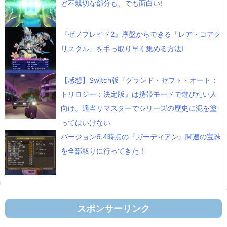
ど不親切な部分も、でも面白い!
『ゼノブレイド2』序盤からできる「レア・コアク
リスタル」を手っ取り早く集める方法!
【感想】Switch版『グランド・セフト・オート：
トリロジー：決定版』は携帯モードで遊びたい人
向け。適当リマスターでシリーズの歴史に泥を塗
ってはいけない
バージョン6.4時点の『ガーディアン』関連の宝珠
を全部取りに行ってきた！
スポンサーリンク