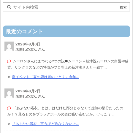
最近のコメント
2026年8月6日
名無しのぽん さん
ムーロンさんにまつわる2つの説●ムーロン＝新津説ムーロンの白髪や猫
背、サングラスなどの特徴がプロ雀士の新津潔さんと一致す ...
夏イベント「夏の恋は嵐のごとく」今年...
2026年8月2日
名無しのぽん さん
「あぶない浴衣」とは、はだけた部分じゃなくて虚無の部分だったの
か！？見るものをブラックホールの奥に吸い込むとか。けっこう ...
『あぶない浴衣』言うほど危なくないけ...