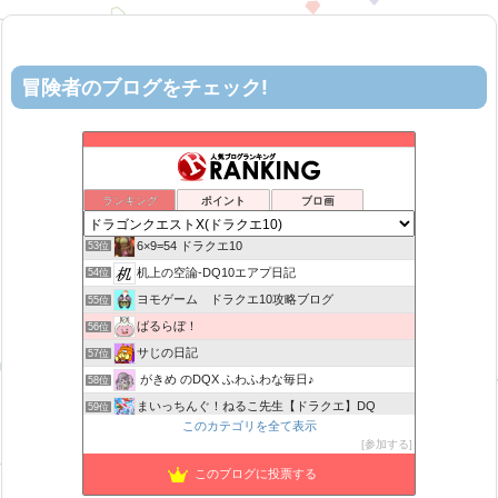
冒険者のブログをチェック!
ティルナローグス｜ドラクエ10ブログ！
49位
カスミ心理学研究所
50位
星降る夜の活動記録
51位
ランキング
ポイント
ブロ画
ロビンさんはガチらない。
52位
6×9=54 ドラクエ10
53位
机上の空論-DQ10エアプ日記
54位
ヨモゲーム ドラクエ10攻略ブログ
55位
ばるらぼ！
56位
サじの日記
57位
がきめ のDQX ふわふわな毎日♪
58位
まいっちんぐ！ねるこ先生【ドラクエ】DQ
59位
このカテゴリを全て表示
アストルティアリサーチ2nd
60位
参加する
みみっくほしさんいますか！？
61位
このブログに投票する
ドラクエ 金策の寄り道
62位