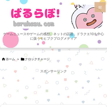


メニュ

ゲームニュースやゲームの感想、ネットの話題、ドラクエ10を中心
サイド
に扱うモヒプクブログメディア

前へ


ホーム
>

クロックチャージ
次へ

スポンサーリンク
検索