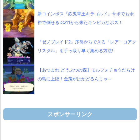
新コインボス『鉄鬼軍王キラゴルド』サポでも余
裕で倒せるDQ11から来たキンピカなボス！
『ゼノブレイド2』序盤からできる「レア・コアク
リスタル」を手っ取り早く集める方法!
【あつまれ どうぶつの森】モルフォチョウだらけ
の島に上陸！金策がはかどるんじゃ～
スポンサーリンク