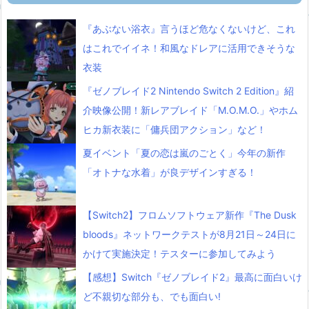
『あぶない浴衣』言うほど危なくないけど、これ
はこれでイイネ！和風なドレアに活用できそうな
衣装
『ゼノブレイド2 Nintendo Switch 2 Edition』紹
介映像公開！新レアブレイド「M.O.M.O.」やホム
ヒカ新衣装に「傭兵団アクション」など！
夏イベント「夏の恋は嵐のごとく」今年の新作
「オトナな水着」が良デザインすぎる！
【Switch2】フロムソフトウェア新作『The Dusk
bloods』ネットワークテストが8月21日～24日に
かけて実施決定！テスターに参加してみよう
【感想】Switch『ゼノブレイド2』最高に面白いけ
ど不親切な部分も、でも面白い!