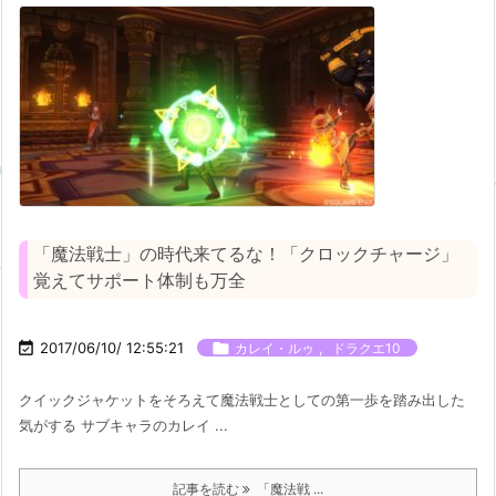
「魔法戦士」の時代来てるな！「クロックチャージ」
覚えてサポート体制も万全

2017/06/10/ 12:55:21

,
カレイ・ルゥ
ドラクエ10
クイックジャケットをそろえて魔法戦士としての第一歩を踏み出した
気がする サブキャラのカレイ ...
記事を読む
「魔法戦 ...