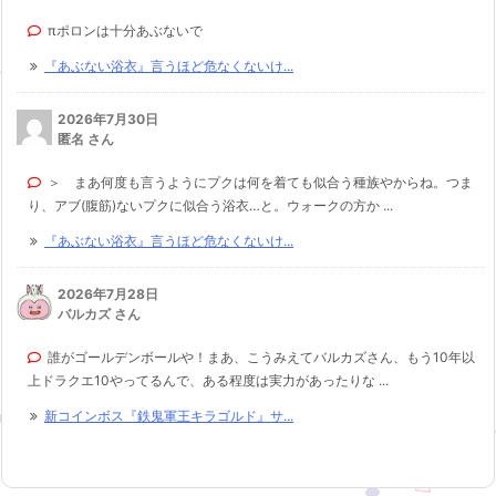
πポロンは十分あぶないで
『あぶない浴衣』言うほど危なくないけ...
2026年7月30日
匿名 さん
＞ まあ何度も言うようにプクは何を着ても似合う種族やからね。つま
り、アブ(腹筋)ないプクに似合う浴衣…と。ウォークの方か ...
『あぶない浴衣』言うほど危なくないけ...
2026年7月28日
バルカズ さん
誰がゴールデンボールや！まあ、こうみえてバルカズさん、もう10年以
上ドラクエ10やってるんで、ある程度は実力があったりな ...
新コインボス『鉄鬼軍王キラゴルド』サ...