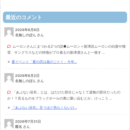
最近のコメント
2026年8月6日
名無しのぽん さん
ムーロンさんにまつわる2つの説●ムーロン＝新津説ムーロンの白髪や猫
背、サングラスなどの特徴がプロ雀士の新津潔さんと一致す ...
夏イベント「夏の恋は嵐のごとく」今年...
2026年8月2日
名無しのぽん さん
「あぶない浴衣」とは、はだけた部分じゃなくて虚無の部分だったの
か！？見るものをブラックホールの奥に吸い込むとか。けっこう ...
『あぶない浴衣』言うほど危なくないけ...
2026年7月31日
匿名 さん