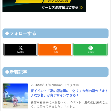
◆フォローする

Twitter
RSS
Feedly
◆新着記事
2026/08/04/ 07:10:42
:
ドラクエ10
夏イベント「夏の恋は嵐のごとく」今年の新作「オト
ナな水着」が良デザインすぎる！
新作水着を手に入れるべく、イベント「夏の恋は嵐のごと
く」に行ってきました。「オト ...