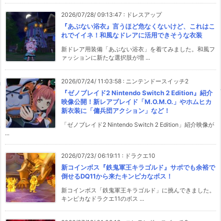
2026/07/28/ 09:13:47
:
ドレスアップ
『あぶない浴衣』言うほど危なくないけど、これはこ
れでイイネ！和風なドレアに活用できそうな衣装
新ドレア用装備「あぶない浴衣」を着てみました。和風フ
ァッションに新たな選択肢が増 ...
2026/07/24/ 11:03:58
:
ニンテンドースイッチ2
『ゼノブレイド2 Nintendo Switch 2 Edition』紹介
映像公開！新レアブレイド「M.O.M.O.」やホムヒカ
新衣装に「傭兵団アクション」など！
「ゼノブレイド2 Nintendo Switch 2 Edition」紹介映像が
...
2026/07/23/ 06:19:11
:
ドラクエ10
新コインボス『鉄鬼軍王キラゴルド』サポでも余裕で
倒せるDQ11から来たキンピカなボス！
新コインボス「鉄鬼軍王キラゴルド」に挑んできました。
キンピカなドラクエ11のボス ...