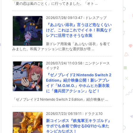
「夏の恋は嵐のごとく」に行ってきました。「オト ...
2026/07/28/ 09:13:47
:
ドレスアップ
『あぶない浴衣』言うほど危なくない
けど、これはこれでイイネ！和風なド
レアに活用できそうな衣装
新ドレア用装備「あぶない浴衣」を着て
みました。和風ファッションに新たな選択肢が増 ...
2026/07/24/ 11:03:58
:
ニンテンドース
イッチ2
『ゼノブレイド2 Nintendo Switch 2
Edition』紹介映像公開！新レアブレ
イド「M.O.M.O.」やホムヒカ新衣装
に「傭兵団アクション」など！
「ゼノブレイド2 Nintendo Switch 2 Edition」紹介映像が ...
2026/07/23/ 06:19:11
:
ドラクエ10
新コインボス『鉄鬼軍王キラゴルド』
サポでも余裕で倒せるDQ11から来た
キンピカなボス！