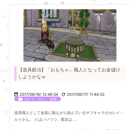
【道具鍛冶】「おもちゃ」職人となってお金儲け
しようかなｗ

2017/06/16/ 12:46:34

2017/06/17/ 11:44:33

,
カレイ・ルゥ
金策
道具職人として金策に陰ながら励んでいるサブキャラのカレイ・
ルゥさん。 とはいいつつ、最近は ...