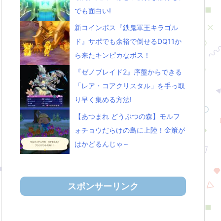
でも面白い!
新コインボス『鉄鬼軍王キラゴル
ド』サポでも余裕で倒せるDQ11か
ら来たキンピカなボス！
『ゼノブレイド2』序盤からできる
「レア・コアクリスタル」を手っ取
り早く集める方法!
【あつまれ どうぶつの森】モルフ
ォチョウだらけの島に上陸！金策が
はかどるんじゃ～
スポンサーリンク