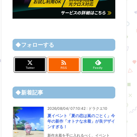
◆フォローする

Twitter
RSS
Feedly
◆新着記事
2026/08/04/ 07:10:42
:
ドラクエ10
夏イベント「夏の恋は嵐のごとく」今
年の新作「オトナな水着」が良デザイ
ンすぎる！
新作水着を手に入れるべく、イベント