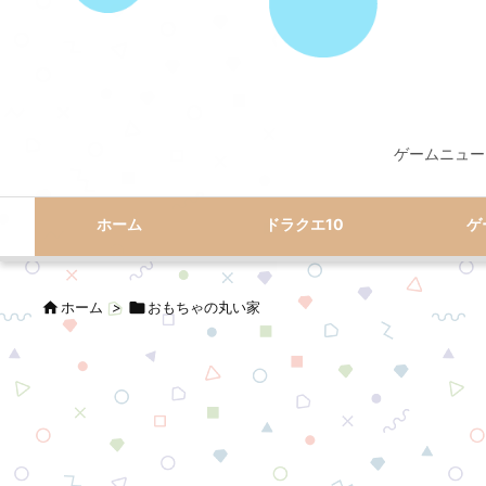
ゲームニュー
ホーム
ドラクエ10
ゲ

ホーム
>

おもちゃの丸い家