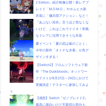
2 Edition』紹介映像公開！新レアブ
レイド「M.O.M.O.」やホムヒカ新
衣装に「傭兵団アクション」など！
『あぶない浴衣』言うほど危なくな
いけど、これはこれでイイネ！和風
なドレアに活用できそうな衣装
夏イベント「夏の恋は嵐のごとく」
今年の新作「オトナな水着」が良デ
ザインすぎる！
【Switch2】フロムソフトウェア新
作『The Duskbloods』ネットワー
クテストが8月21日～24日にかけて
実施決定！テスターに参加してみよ
う
【感想】Switch『ゼノブレイド2』
最高に面白いけど不親切な部分も、