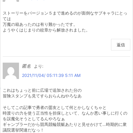
ストーリーをバージョン５まで進めるのが面倒なサブキャラにとっ
ては
万魔の箱あったのは有り難かったです。
ようやくはじまりの紋章から解放されました。
返信
匿名
より:
2021/11/04/ 05:11:39 5:11 AM
これはちょっと前に広場で追加された分の
冒険スタンプも見てすらおらんねやろなあ
そしてこの記事で勇者の盟友として何とかしなくちゃと
時渡りの力を使う正当性を担保しといて、なんか悪い事しに行くの
を誤魔化そうとしてるんやろなぁ
ギャンブラーだから競馬競輪競艇あたりと見せかけて…時期的に衆
議院選挙関連だなっ！