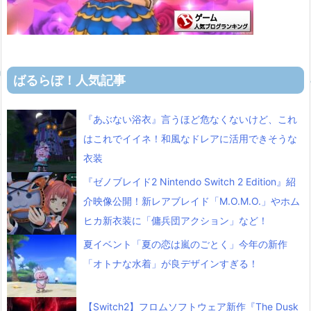
ばるらぼ！人気記事
『あぶない浴衣』言うほど危なくないけど、これ
はこれでイイネ！和風なドレアに活用できそうな
衣装
『ゼノブレイド2 Nintendo Switch 2 Edition』紹
介映像公開！新レアブレイド「M.O.M.O.」やホム
ヒカ新衣装に「傭兵団アクション」など！
夏イベント「夏の恋は嵐のごとく」今年の新作
「オトナな水着」が良デザインすぎる！
【Switch2】フロムソフトウェア新作『The Dusk