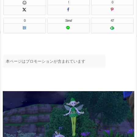
!
0

0
Send
47
B!
本ページはプロモーションが含まれています