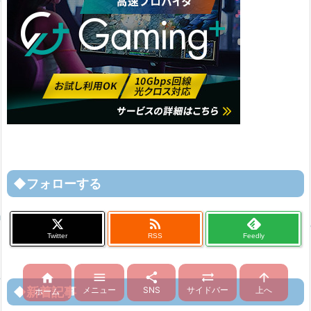
◆フォローする

Twitter
RSS
Feedly





メニュー
SNS
サイドバー
上へ
◆新着記事
ホーム