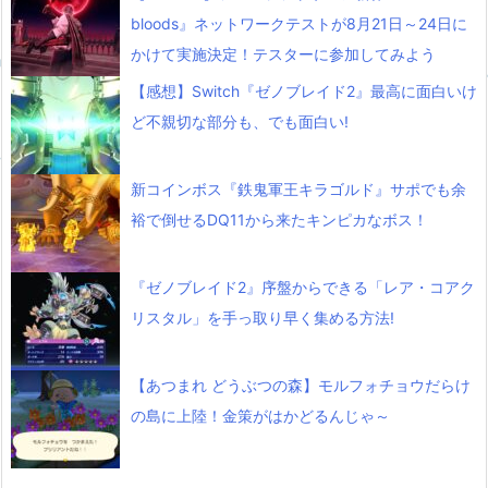
bloods』ネットワークテストが8月21日～24日に
かけて実施決定！テスターに参加してみよう
【感想】Switch『ゼノブレイド2』最高に面白いけ
ど不親切な部分も、でも面白い!
新コインボス『鉄鬼軍王キラゴルド』サポでも余
裕で倒せるDQ11から来たキンピカなボス！
『ゼノブレイド2』序盤からできる「レア・コアク
リスタル」を手っ取り早く集める方法!
【あつまれ どうぶつの森】モルフォチョウだらけ
の島に上陸！金策がはかどるんじゃ～