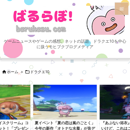


メニュ

ゲームニュースやゲームの感想、ネットの話題、ドラクエ10を中心
サイド
に扱うモヒプクブログメディア

前へ


ホーム
>

ドラクエ10
次へ

検索
イスクリーム』コ
夏イベント「夏の恋は嵐のごとく」
『あぶない浴衣
ット！「プレゼン
今年の新作「オトナな水着」が良デ
いけど、これは