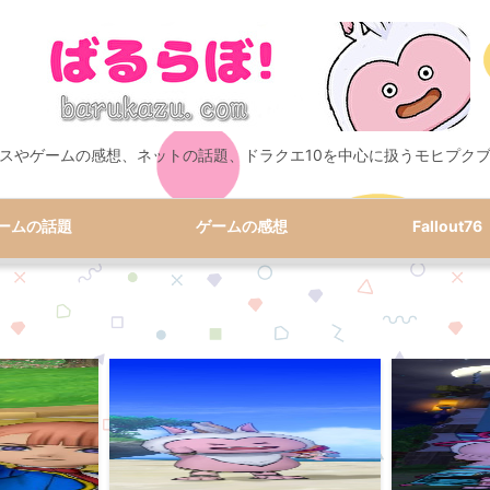
スやゲームの感想、ネットの話題、ドラクエ10を中心に扱うモヒプク
ームの話題
ゲームの感想
Fallout76