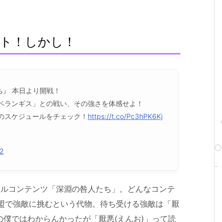
ト！しかし！
』 本日より開戦！
ルベランギス」との戦い、その強さを体感せよ！
後のスケジュールをチェック！
https://t.co/Pc3hPK6Kj
2
バトルコンテンツ「深淵の咎人たち」。どんなコンテ
同盟で強敵に挑むという代物。待ち受ける強敵は「厭
の僕ではわからんかったが「厭悪(えんお)」って読