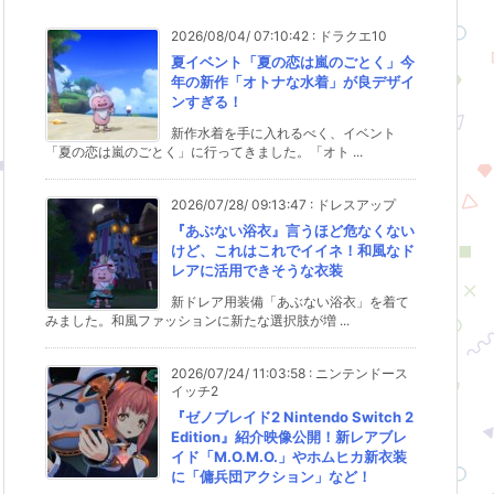
2026/08/04/ 07:10:42
:
ドラクエ10
夏イベント「夏の恋は嵐のごとく」今
年の新作「オトナな水着」が良デザイ
ンすぎる！
新作水着を手に入れるべく、イベント
「夏の恋は嵐のごとく」に行ってきました。「オト ...
2026/07/28/ 09:13:47
:
ドレスアップ
『あぶない浴衣』言うほど危なくない
けど、これはこれでイイネ！和風なド
レアに活用できそうな衣装
新ドレア用装備「あぶない浴衣」を着て
みました。和風ファッションに新たな選択肢が増 ...
2026/07/24/ 11:03:58
:
ニンテンドース
イッチ2
『ゼノブレイド2 Nintendo Switch 2
Edition』紹介映像公開！新レアブレ
イド「M.O.M.O.」やホムヒカ新衣装
に「傭兵団アクション」など！