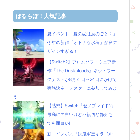
ばるらぼ！人気記事
夏イベント「夏の恋は嵐のごとく」
今年の新作「オトナな水着」が良デ
ザインすぎる！
【Switch2】フロムソフトウェア新
作『The Duskbloods』ネットワー
クテストが8月21日～24日にかけて
実施決定！テスターに参加してみよ
う
【感想】Switch『ゼノブレイド2』
最高に面白いけど不親切な部分も、
でも面白い!
新コインボス『鉄鬼軍王キラゴル