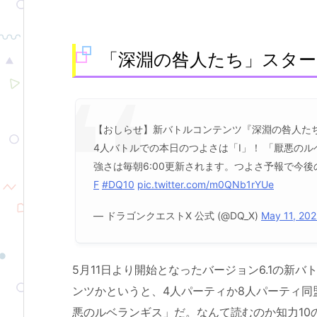
「深淵の咎人たち」スター
【おしらせ】新バトルコンテンツ『深淵の咎人たち
4人バトルでの本日のつよさは「Ⅰ」！ 「厭悪の
強さは毎朝6:00更新されます。つよさ予報で今
F
#DQ10
pic.twitter.com/m0QNb1rYUe
— ドラゴンクエストX 公式 (@DQ_X)
May 11, 202
5月11日より開始となったバージョン6.1の新
ンツかというと、4人パーティか8人パーティ
悪のルベランギス」だ。なんて読むのか知力10