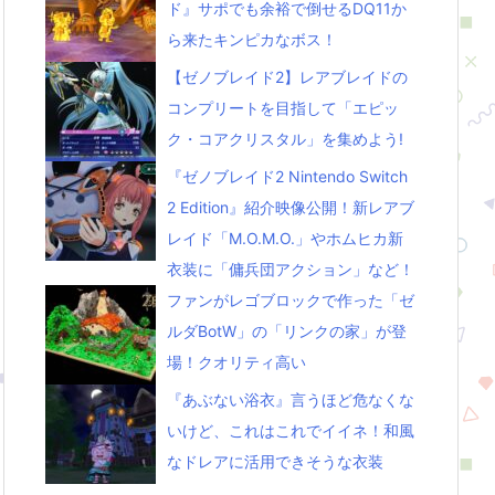
ド』サポでも余裕で倒せるDQ11か
ら来たキンピカなボス！
【ゼノブレイド2】レアブレイドの
コンプリートを目指して「エピッ
ク・コアクリスタル」を集めよう!
『ゼノブレイド2 Nintendo Switch
2 Edition』紹介映像公開！新レアブ
レイド「M.O.M.O.」やホムヒカ新
衣装に「傭兵団アクション」など！
ファンがレゴブロックで作った「ゼ
ルダBotW」の「リンクの家」が登
場！クオリティ高い
『あぶない浴衣』言うほど危なくな
いけど、これはこれでイイネ！和風
なドレアに活用できそうな衣装