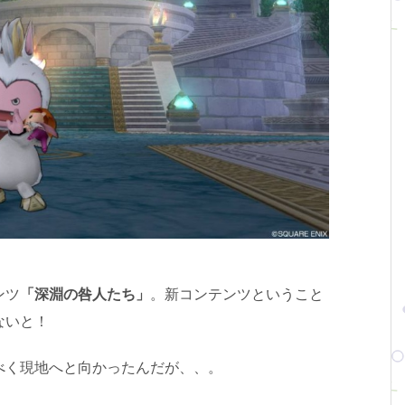
ンツ
「深淵の咎人たち」
。新コンテンツということ
ないと！
べく現地へと向かったんだが、、。