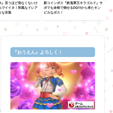
衣』言うほど危なくないけ
新コインボス『鉄鬼軍王キラゴルド』サ
レ
れでイイネ！和風なドレア
ポでも余裕で倒せるDQ11から来たキン
「
うな衣装
ピカなボス！
コ
『おうえん』よろしく！