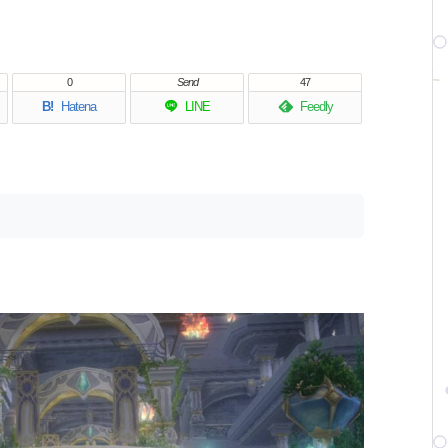
0
Send
47
B!
Hatena
LINE
Feedly