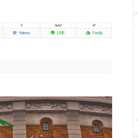
0
Send
47
B!
Hatena
LINE
Feedly