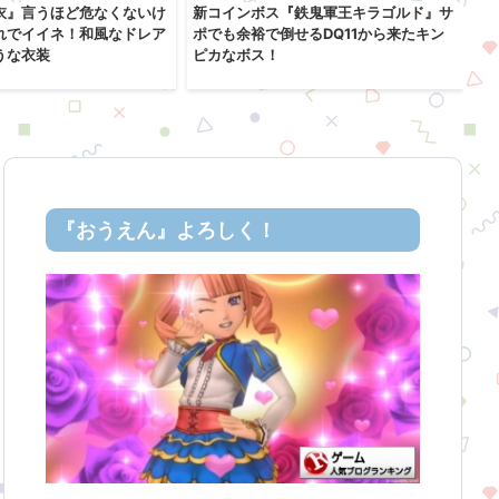
衣』言うほど危なくないけ
新コインボス『鉄鬼軍王キラゴルド』サ
レ
れでイイネ！和風なドレア
ポでも余裕で倒せるDQ11から来たキン
「
うな衣装
ピカなボス！
コ
『おうえん』よろしく！