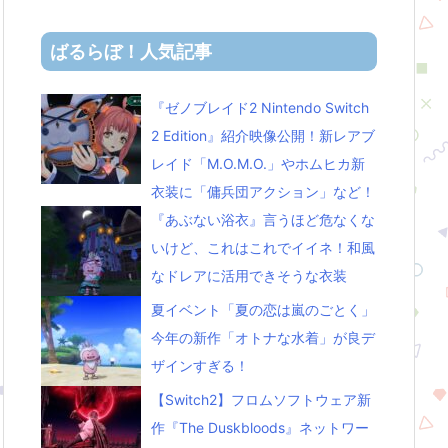
ばるらぼ！人気記事
『ゼノブレイド2 Nintendo Switch
2 Edition』紹介映像公開！新レアブ
レイド「M.O.M.O.」やホムヒカ新
衣装に「傭兵団アクション」など！
『あぶない浴衣』言うほど危なくな
いけど、これはこれでイイネ！和風
なドレアに活用できそうな衣装
夏イベント「夏の恋は嵐のごとく」
今年の新作「オトナな水着」が良デ
ザインすぎる！
【Switch2】フロムソフトウェア新
作『The Duskbloods』ネットワー