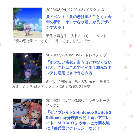
2026/08/04/ 07:10:42
:
ドラクエ10
夏イベント「夏の恋は嵐のごとく」今
年の新作「オトナな水着」が良デザイ
ンすぎる！
新作水着を手に入れるべく、イベント
「夏の恋は嵐のごとく」に行ってきました。「オト ...
2026/07/28/ 09:13:47
:
ドレスアップ
『あぶない浴衣』言うほど危なくない
けど、これはこれでイイネ！和風なド
レアに活用できそうな衣装
新ドレア用装備「あぶない浴衣」を着て
みました。和風ファッションに新たな選択肢が増 ...
2026/07/24/ 11:03:58
:
ニンテンドース
イッチ2
『ゼノブレイド2 Nintendo Switch 2
Edition』紹介映像公開！新レアブレ
イド「M.O.M.O.」やホムヒカ新衣装
に「傭兵団アクション」など！