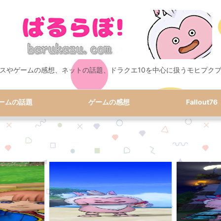
スやゲームの感想、ネットの話題、ドラクエ10を中心に扱うモヒプク
ームの話題
ゲームの感想
Fallout76