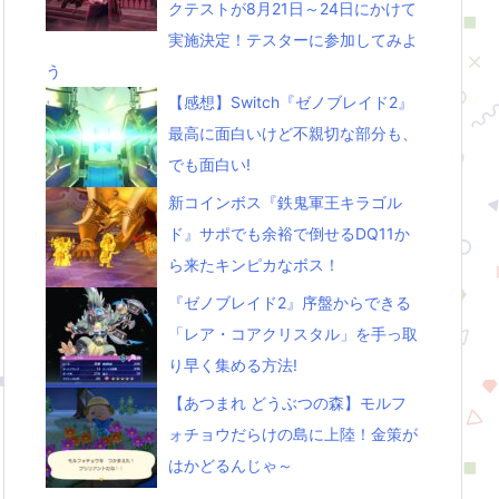
クテストが8月21日～24日にかけて
実施決定！テスターに参加してみよ
う
【感想】Switch『ゼノブレイド2』
最高に面白いけど不親切な部分も、
でも面白い!
新コインボス『鉄鬼軍王キラゴル
ド』サポでも余裕で倒せるDQ11か
ら来たキンピカなボス！
『ゼノブレイド2』序盤からできる
「レア・コアクリスタル」を手っ取
り早く集める方法!
【あつまれ どうぶつの森】モルフ
ォチョウだらけの島に上陸！金策が
はかどるんじゃ～