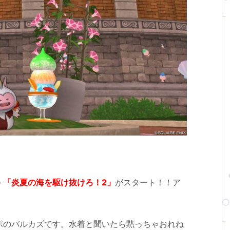
ト
「炎夏の海を駆け抜けろ！
2
」
がスタート！！ア
ポのバルカズです。水着と聞いたら黙っちゃおれね