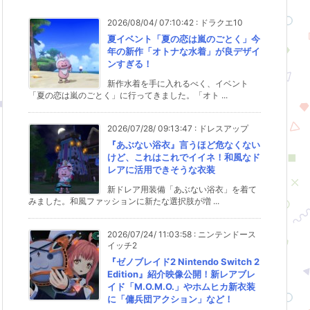
2026/08/04/ 07:10:42
:
ドラクエ10
夏イベント「夏の恋は嵐のごとく」今
年の新作「オトナな水着」が良デザイ
ンすぎる！
新作水着を手に入れるべく、イベント
「夏の恋は嵐のごとく」に行ってきました。「オト ...
2026/07/28/ 09:13:47
:
ドレスアップ
『あぶない浴衣』言うほど危なくない
けど、これはこれでイイネ！和風なド
レアに活用できそうな衣装
新ドレア用装備「あぶない浴衣」を着て
みました。和風ファッションに新たな選択肢が増 ...
2026/07/24/ 11:03:58
:
ニンテンドース
イッチ2
『ゼノブレイド2 Nintendo Switch 2
Edition』紹介映像公開！新レアブレ
イド「M.O.M.O.」やホムヒカ新衣装
に「傭兵団アクション」など！