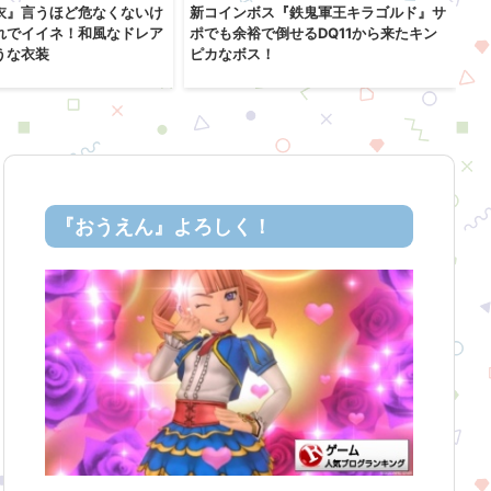
衣』言うほど危なくないけ
新コインボス『鉄鬼軍王キラゴルド』サ
レ
れでイイネ！和風なドレア
ポでも余裕で倒せるDQ11から来たキン
「
うな衣装
ピカなボス！
コ
『おうえん』よろしく！