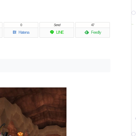
0
Send
47
B!
Hatena
LINE
Feedly