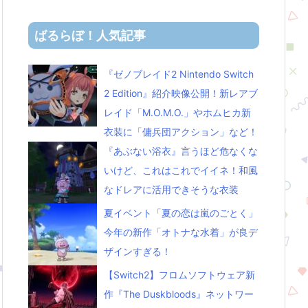
ばるらぼ！人気記事
『ゼノブレイド2 Nintendo Switch
2 Edition』紹介映像公開！新レアブ
レイド「M.O.M.O.」やホムヒカ新
衣装に「傭兵団アクション」など！
『あぶない浴衣』言うほど危なくな
いけど、これはこれでイイネ！和風
なドレアに活用できそうな衣装
夏イベント「夏の恋は嵐のごとく」
今年の新作「オトナな水着」が良デ
ザインすぎる！
【Switch2】フロムソフトウェア新
作『The Duskbloods』ネットワー