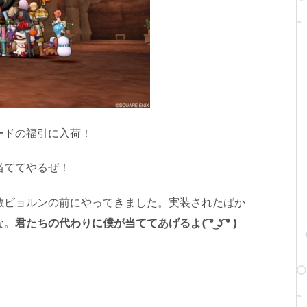
ードの福引に入荷！
当ててやるぜ！
敵ビョルンの前にやってきました。実装されたばか
な。
君たちの代わりに僕が当ててあげるよ( ͡° ͜ʖ ͡° )