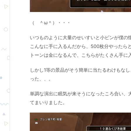
（ ＾ω＾）・・・
いつものように大量のせいすいと小ビンが僕の懐
こんなに手に入るんだから、500枚分やったら
トーンは金になるんで、こちらがたくさん手に
しかし1等の景品がそう簡単に当たるわけもな
った、、。
単調な演出に眠気が来そうになったころ合い、
てまいりました。