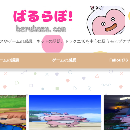
スやゲームの感想、ネットの話題、ドラクエ10を中心に扱うモヒプク
ームの話題
ゲームの感想
Fallout76