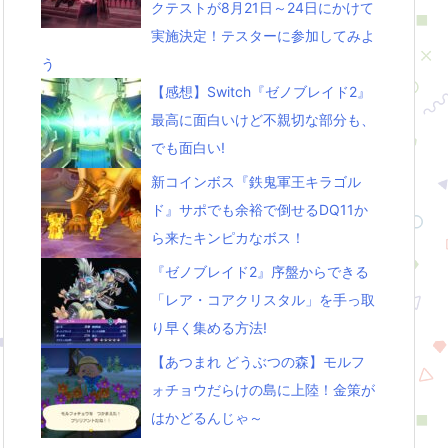
クテストが8月21日～24日にかけて
実施決定！テスターに参加してみよ
う
【感想】Switch『ゼノブレイド2』
最高に面白いけど不親切な部分も、
でも面白い!
新コインボス『鉄鬼軍王キラゴル
ド』サポでも余裕で倒せるDQ11か
ら来たキンピカなボス！
『ゼノブレイド2』序盤からできる
「レア・コアクリスタル」を手っ取
り早く集める方法!
【あつまれ どうぶつの森】モルフ
ォチョウだらけの島に上陸！金策が
はかどるんじゃ～