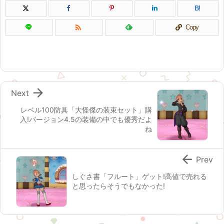
B!

Copy

Next
レベル100防具「大怪傑の装束セット」購
入!バージョン4.5の装備の中でも優秀だよ
ね

Prev
しぐさ書「フルート」ゲット!高値で売れる
と思ったらそうでもなかった!