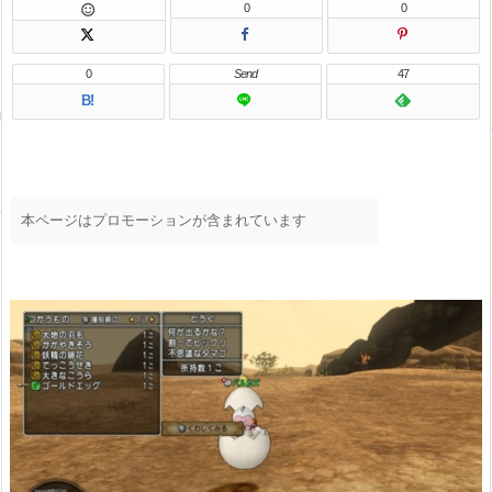
0
0

0
Send
47
B!
本ページはプロモーションが含まれています