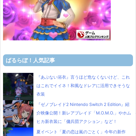
ばるらぼ！人気記事
『あぶない浴衣』言うほど危なくないけど、これ
はこれでイイネ！和風なドレアに活用できそうな
衣装
『ゼノブレイド2 Nintendo Switch 2 Edition』紹
介映像公開！新レアブレイド「M.O.M.O.」やホム
ヒカ新衣装に「傭兵団アクション」など！
夏イベント「夏の恋は嵐のごとく」今年の新作