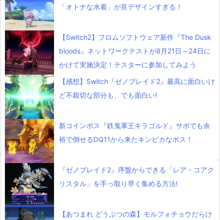
「オトナな水着」が良デザインすぎる！
【Switch2】フロムソフトウェア新作『The Dusk
bloods』ネットワークテストが8月21日～24日に
かけて実施決定！テスターに参加してみよう
【感想】Switch『ゼノブレイド2』最高に面白いけ
ど不親切な部分も、でも面白い!
新コインボス『鉄鬼軍王キラゴルド』サポでも余
裕で倒せるDQ11から来たキンピカなボス！
『ゼノブレイド2』序盤からできる「レア・コアク
リスタル」を手っ取り早く集める方法!
【あつまれ どうぶつの森】モルフォチョウだらけ