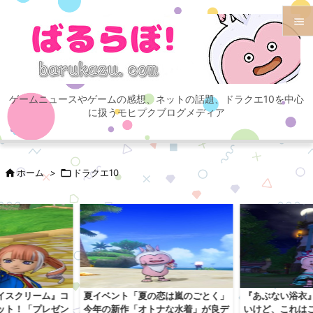


メニュ

ゲームニュースやゲームの感想、ネットの話題、ドラクエ10を中心
サイド
に扱うモヒプクブログメディア

前へ


ホーム
>

ドラクエ10
次へ

検索
イスクリーム』コ
夏イベント「夏の恋は嵐のごとく」
『あぶない浴衣
ット！「プレゼン
今年の新作「オトナな水着」が良デ
いけど、これは