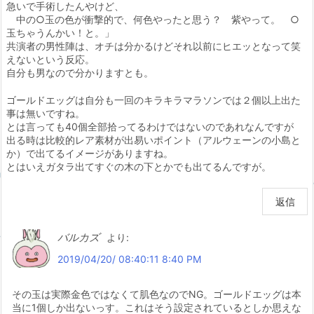
急いで手術したんやけど、
中の○玉の色が衝撃的で、何色やったと思う？ 紫やって。 ○
玉ちゃうんかい！と。」
共演者の男性陣は、オチは分かるけどそれ以前にヒエッとなって笑
えないという反応。
自分も男なので分かりますとも。
ゴールドエッグは自分も一回のキラキラマラソンでは２個以上出た
事は無いですね。
とは言っても40個全部拾ってるわけではないのであれなんですが
出る時は比較的レア素材が出易いポイント（アルウェーンの小島と
か）で出てるイメージがありますね。
とはいえガタラ出てすぐの木の下とかでも出てるんですが。
返信
バルカズ
より:
2019/04/20/ 08:40:11 8:40 PM
その玉は実際金色ではなくて肌色なのでNG。ゴールドエッグは本
当に1個しか出ないっす。これはそう設定されているとしか思えな