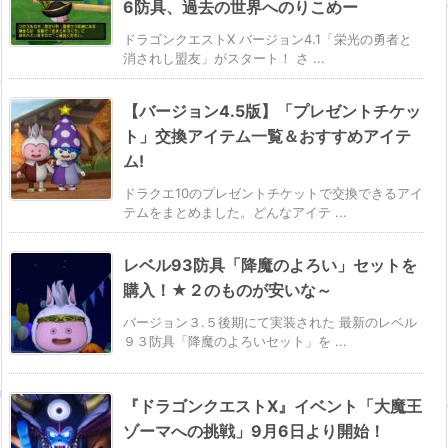
6防具、過去の世界へのりこめー
ドラゴンクエストX バージョン4.1「栄光の勇者と
消されし盟友」がスタート！ さ ...
【バージョン4.5版】「プレゼントチケッ
ト」交換アイテム一覧＆おすすめアイテ
ム!
ドラクエ10のプレゼントチケットで交換できるアイ
テムをまとめました。どんなアイテ ...
レベル93防具「降魔のよろい」セットを
購入！★２のものが安いな～
バージョン３.５後期にて実装された 最新のレベル
９３防具「降魔のよろいセット」を ...
『ドラゴンクエストX』イベント「大魔王
ゾーマへの挑戦」9月6日より開始！