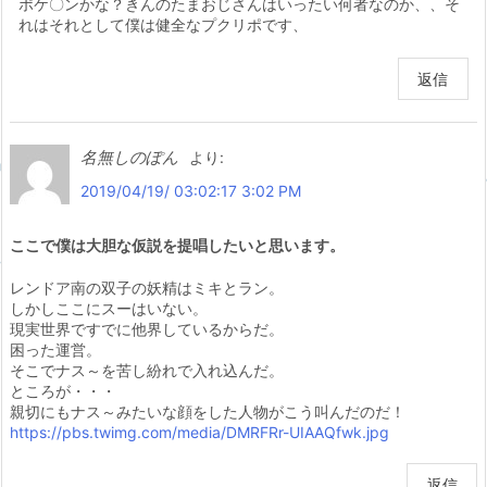
ポケ〇ンかな？きんのたまおじさんはいったい何者なのか、、そ
れはそれとして僕は健全なプクリポです、
返信
名無しのぽん
より:
2019/04/19/ 03:02:17 3:02 PM
ここで僕は大胆な仮説を提唱したいと思います。
レンドア南の双子の妖精はミキとラン。
しかしここにスーはいない。
現実世界ですでに他界しているからだ。
困った運営。
そこでナス～を苦し紛れで入れ込んだ。
ところが・・・
親切にもナス～みたいな顔をした人物がこう叫んだのだ！
https://pbs.twimg.com/media/DMRFRr-UIAAQfwk.jpg
返信