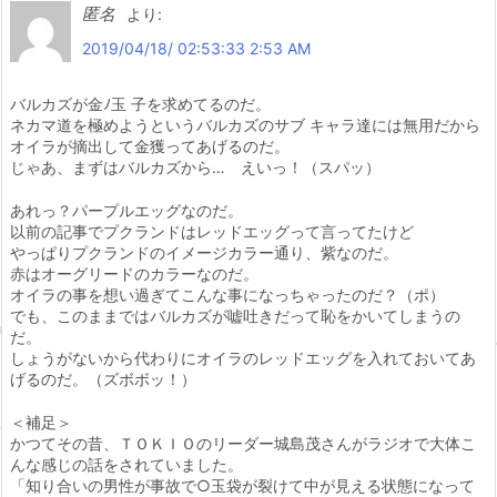
匿名
より:
2019/04/18/ 02:53:33 2:53 AM
バルカズが金ﾉ玉 子を求めてるのだ。
ネカマ道を極めようというバルカズのサブ キャラ達には無用だから
オイラが摘出して金獲ってあげるのだ。
じゃあ、まずはバルカズから… えいっ！（スパッ）
あれっ？パープルエッグなのだ。
以前の記事でプクランドはレッドエッグって言ってたけど
やっぱりプクランドのイメージカラー通り、紫なのだ。
赤はオーグリードのカラーなのだ。
オイラの事を想い過ぎてこんな事になっちゃったのだ？（ポ）
でも、このままではバルカズが嘘吐きだって恥をかいてしまうの
だ。
しょうがないから代わりにオイラのレッドエッグを入れておいてあ
げるのだ。（ズボボッ！）
＜補足＞
かつてその昔、ＴＯＫＩＯのリーダー城島茂さんがラジオで大体こ
んな感じの話をされていました。
「知り合いの男性が事故で○玉袋が裂けて中が見える状態になって