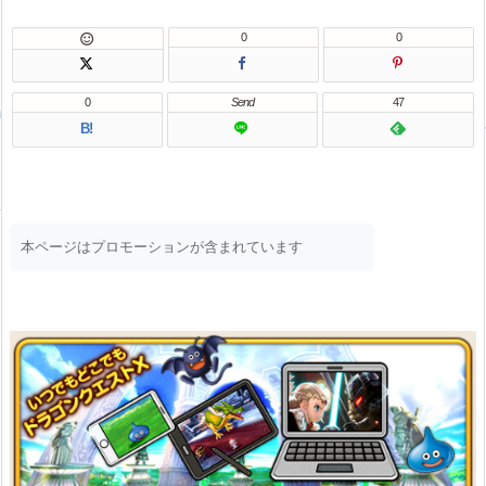
0
0

0
Send
47
B!
本ページはプロモーションが含まれています