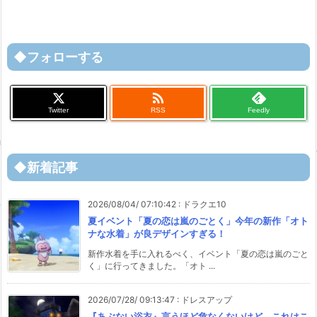
◆フォローする

Twitter
RSS
Feedly
◆新着記事
2026/08/04/ 07:10:42
:
ドラクエ10
夏イベント「夏の恋は嵐のごとく」今年の新作「オト
ナな水着」が良デザインすぎる！
新作水着を手に入れるべく、イベント「夏の恋は嵐のごと
く」に行ってきました。「オト ...
2026/07/28/ 09:13:47
:
ドレスアップ
『あぶない浴衣』言うほど危なくないけど、これはこ