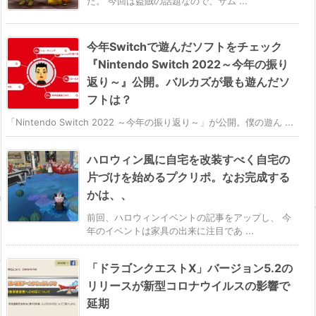
た。 今回は盗賊の話題なので、サム ...
今年Switchで遊んだソフトをチェック
『Nintendo Switch 2022～今年の振り
返り～』公開。バルカズが最も遊んだソ
フトは？
「Nintendo Switch 2022 ～今年の振り返り～」が公開。僕の遊ん ...
ハロウィン風に自宅を改装すべく自宅の
片づけを始めるプクリポ。なお完成する
かは、、
前回、ハロウィンイベントの記事をアップし、 今
年のイベントは家具の出来に注目であ ...
「ドラゴンクエストX」バージョン5.2の
リリースが新型コロナウイルスの影響で
延期