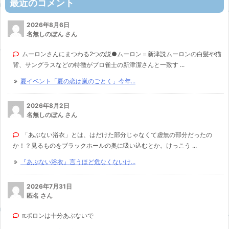
最近のコメント
2026年8月6日
名無しのぽん さん
ムーロンさんにまつわる2つの説●ムーロン＝新津説ムーロンの白髪や猫
背、サングラスなどの特徴がプロ雀士の新津潔さんと一致す ...
夏イベント「夏の恋は嵐のごとく」今年...
2026年8月2日
名無しのぽん さん
「あぶない浴衣」とは、はだけた部分じゃなくて虚無の部分だったの
か！？見るものをブラックホールの奥に吸い込むとか。けっこう ...
『あぶない浴衣』言うほど危なくないけ...
2026年7月31日
匿名 さん
πポロンは十分あぶないで