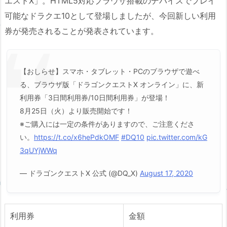
エストX」。HTML5対応ブラウザ搭載のデバイスでプレイ
可能なドラクエ10として登場しましたが、今回新しい利用
券が発売されることが発表されています。
【おしらせ】スマホ・タブレット・PCのブラウザで遊べ
る、ブラウザ版「ドラゴンクエストX オンライン」に、新
利用券「3日間利用券/10日間利用券」が登場！
8月25日（火）より販売開始です！
※ご購入には一定の条件がありますので、ご注意くださ
い。
https://t.co/x6hePdkOMF
#DQ10
pic.twitter.com/kG
3qUYjWWq
— ドラゴンクエストX 公式 (@DQ_X)
August 17, 2020
利用券
金額