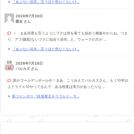
『あぶない浴衣』言うほど危なくないけ...
2026年7月30日
匿名 さん
＞ まあ何度も言うようにプクは何を着ても似合う種族やからね。つま
り、アブ(腹筋)ないプクに似合う浴衣…と。ウォークの方か ...
『あぶない浴衣』言うほど危なくないけ...
2026年7月28日
バルカズ さん
誰がゴールデンボールや！まあ、こうみえてバルカズさん、もう10年以
上ドラクエ10やってるんで、ある程度は実力があったりな ...
新コインボス『鉄鬼軍王キラゴルド』サ...