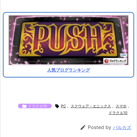
人気ブログランキング

ドラクエ10

PC
,
スクウェア・エニックス
,
スマホ
,
ドラクエ10

Posted by
バルカズ