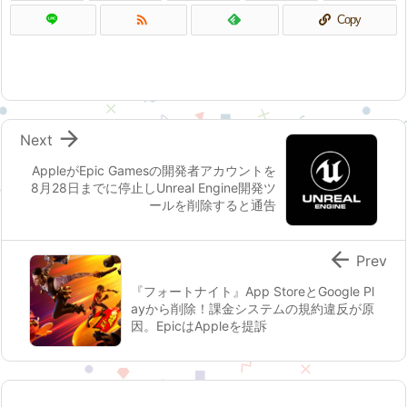

Copy

Next
AppleがEpic Gamesの開発者アカウントを
8月28日までに停止しUnreal Engine開発ツ
ールを削除すると通告

Prev
『フォートナイト』App StoreとGoogle Pl
ayから削除！課金システムの規約違反が原
因。EpicはAppleを提訴