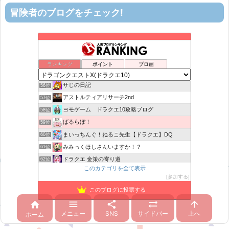
冒険者のブログをチェック!
ティルナローグス｜ドラクエ10ブログ！
52位
机上の空論-DQ10エアプ日記
53位
カスミ心理学研究所
54位
ランキング
ポイント
ブロ画
花よりおと団子
55位
サじの日記
56位
アストルティアリサーチ2nd
57位
ヨモゲーム ドラクエ10攻略ブログ
58位
ばるらぼ！
59位
まいっちんぐ！ねるこ先生【ドラクエ】DQ
60位
みみっくほしさんいますか！？
61位
ドラクエ 金策の寄り道
62位
このカテゴリを全て表示
山野草栽培
63位
参加する
ばびぶうのドラクエ10ソロサポ自前攻略
64位
このブログに投票する
ぼーしゲーム
65位





TEAM Cloud lx
66位
メニュー
SNS
サイドバー
上へ
ホーム