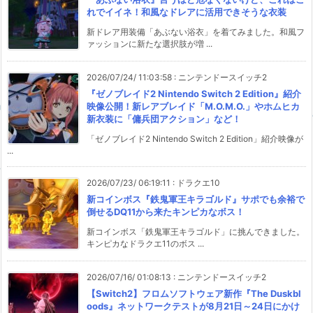
れでイイネ！和風なドレアに活用できそうな衣装
新ドレア用装備「あぶない浴衣」を着てみました。和風フ
ァッションに新たな選択肢が増 ...
2026/07/24/ 11:03:58
:
ニンテンドースイッチ2
『ゼノブレイド2 Nintendo Switch 2 Edition』紹介
映像公開！新レアブレイド「M.O.M.O.」やホムヒカ
新衣装に「傭兵団アクション」など！
「ゼノブレイド2 Nintendo Switch 2 Edition」紹介映像が
...
2026/07/23/ 06:19:11
:
ドラクエ10
新コインボス『鉄鬼軍王キラゴルド』サポでも余裕で
倒せるDQ11から来たキンピカなボス！
新コインボス「鉄鬼軍王キラゴルド」に挑んできました。
キンピカなドラクエ11のボス ...
2026/07/16/ 01:08:13
:
ニンテンドースイッチ2
【Switch2】フロムソフトウェア新作『The Duskbl
oods』ネットワークテストが8月21日～24日にかけ