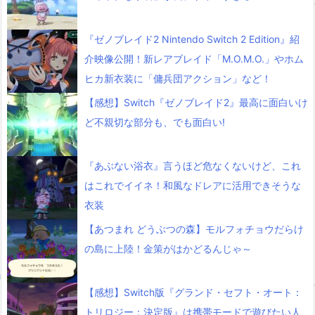
『ゼノブレイド2 Nintendo Switch 2 Edition』紹
介映像公開！新レアブレイド「M.O.M.O.」やホム
ヒカ新衣装に「傭兵団アクション」など！
【感想】Switch『ゼノブレイド2』最高に面白いけ
ど不親切な部分も、でも面白い!
『あぶない浴衣』言うほど危なくないけど、これ
はこれでイイネ！和風なドレアに活用できそうな
衣装
【あつまれ どうぶつの森】モルフォチョウだらけ
の島に上陸！金策がはかどるんじゃ～
【感想】Switch版『グランド・セフト・オート：
トリロジー：決定版』は携帯モードで遊びたい人