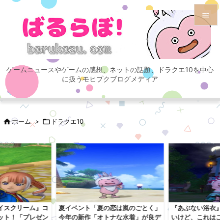


メニュ

ゲームニュースやゲームの感想、ネットの話題、ドラクエ10を中心
サイド
に扱うモヒプクブログメディア

前へ


ホーム
>

ドラクエ10
次へ

検索
イスクリーム』コ
夏イベント「夏の恋は嵐のごとく」
『あぶない浴衣
ット！「プレゼン
今年の新作「オトナな水着」が良デ
いけど、これは