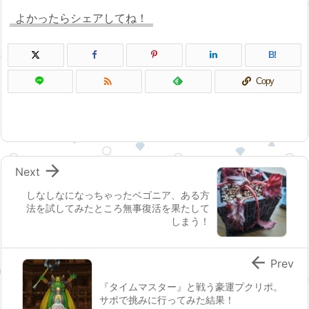
よかったらシェアしてね！
B!

Copy

Next
しなしなになっちゃったベゴニア、ある方
法を試してみたところ無事復活を果たして
しまう！

Prev
『タイムマスター』と戦う豪運プクリポ。
サポで挑みに行ってみた結果！