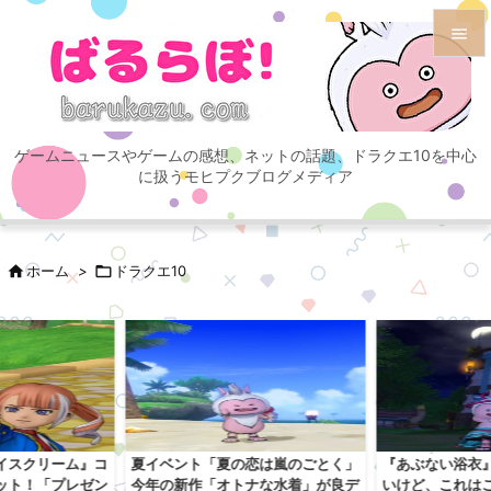


メニュ

ゲームニュースやゲームの感想、ネットの話題、ドラクエ10を中心
サイド
に扱うモヒプクブログメディア

前へ


ホーム
>

ドラクエ10
次へ

検索
イスクリーム』コ
夏イベント「夏の恋は嵐のごとく」
『あぶない浴衣
ット！「プレゼン
今年の新作「オトナな水着」が良デ
いけど、これは