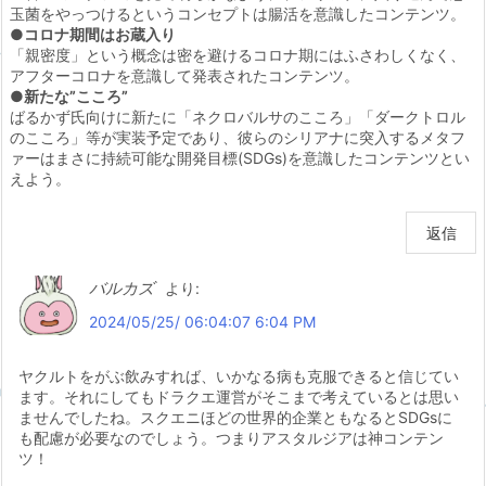
玉菌をやっつけるというコンセプトは腸活を意識したコンテンツ。
●コロナ期間はお蔵入り
「親密度」という概念は密を避けるコロナ期にはふさわしくなく、
アフターコロナを意識して発表されたコンテンツ。
●新たな”こころ”
ばるかず氏向けに新たに「ネクロバルサのこころ」「ダークトロル
のこころ」等が実装予定であり、彼らのシリアナに突入するメタフ
ァーはまさに持続可能な開発目標(SDGs)を意識したコンテンツとい
えよう。
返信
バルカズ
より:
2024/05/25/ 06:04:07 6:04 PM
ヤクルトをがぶ飲みすれば、いかなる病も克服できると信じてい
ます。それにしてもドラクエ運営がそこまで考えているとは思い
ませんでしたね。スクエニほどの世界的企業ともなるとSDGsに
も配慮が必要なのでしょう。つまりアスタルジアは神コンテン
ツ！