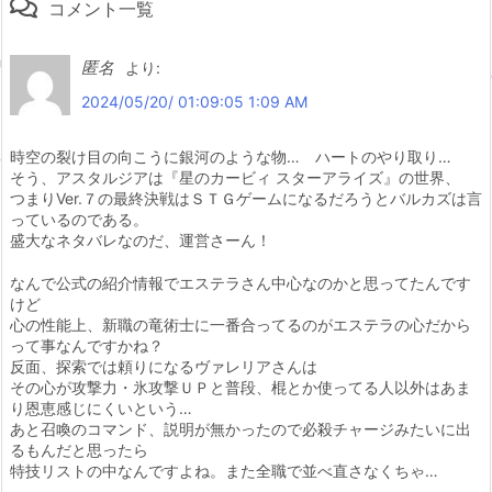
コメント一覧
匿名
より:
2024/05/20/ 01:09:05 1:09 AM
時空の裂け目の向こうに銀河のような物… ハートのやり取り…
そう、アスタルジアは『星のカービィ スターアライズ』の世界、
つまりVer.７の最終決戦はＳＴＧゲームになるだろうとバルカズは言
っているのである。
盛大なネタバレなのだ、運営さーん！
なんで公式の紹介情報でエステラさん中心なのかと思ってたんです
けど
心の性能上、新職の竜術士に一番合ってるのがエステラの心だから
って事なんですかね？
反面、探索では頼りになるヴァレリアさんは
その心が攻撃力・氷攻撃ＵＰと普段、棍とか使ってる人以外はあま
り恩恵感じにくいという…
あと召喚のコマンド、説明が無かったので必殺チャージみたいに出
るもんだと思ったら
特技リストの中なんですよね。また全職で並べ直さなくちゃ…