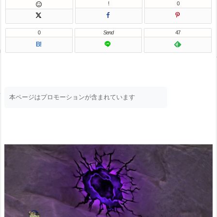
!
0

0
Send
47
B!
本ページはプロモーションが含まれています