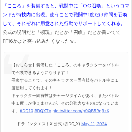
「こころ」を装備すると、戦闘中に「○○召喚」というコマ
ンドが特技内に出現。使うことで戦闘中1度だけ仲間を召喚
して、
それぞれに用意された
行動でサポートしてくれる。
公式の説明だと「顕現」だとか「召喚」だとか書いてて
FF16かよと突っ込みたくなったｗ。
【おしらせ】装備した「こころ」のキャラクターをバトル
で召喚できるようになります！
召喚することで、そのキャラクター固有技をバトル中に１
度使用してくれます！
キャラクター固有技はチャージタイムがあり、またバトル
中１度しか使えませんが、その分強力なものになっていま
す。
#DQ10
#DQXTV
pic.twitter.com/p9QB5Rq9zK
— ドラゴンクエストX 公式 (@DQ_X)
May 11, 2024