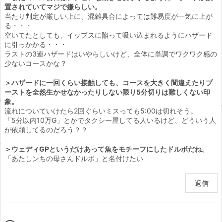
置されていてマジで嫌らしい。
当たり判定が厳しい上に、混雑具合によっては難易度が一気に上が
る・・・
空いてたとしても、イップスに陥って吸い込まれるようにハザード
に引っかかる・・・
ラストの3連ハザードはいやらしいけど、全体に単調でワクワク感の
少ないコースかな？
＞ハザードに一回くらい接触しても、コースを大きく間違えたりブ
ーストを全然生かせなかったりしない限り5分切りは難しくない印
象。
流れについていけたら2回ぐらいミスっても5:00は切れそう。
「5分以内10万G」とかでタクシー屋してる人いるけど、どういう人
が依頼してるのだろう？？
＞ウェディGPというだけあって魚をモチーフにしたドルボだね。
「あたしンちの母さんドルボ」と名付けたい
返信