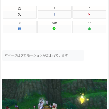
!
0

0
Send
47
B!
本ページはプロモーションが含まれています