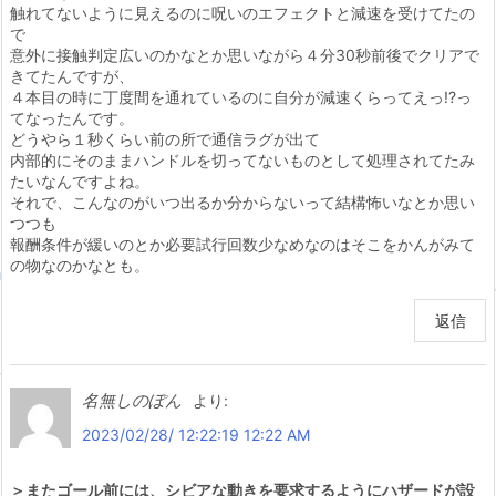
触れてないように見えるのに呪いのエフェクトと減速を受けてたの
で
意外に接触判定広いのかなとか思いながら４分30秒前後でクリアで
きてたんですが、
４本目の時に丁度間を通れているのに自分が減速くらってえっ!?っ
てなったんです。
どうやら１秒くらい前の所で通信ラグが出て
内部的にそのままハンドルを切ってないものとして処理されてたみ
たいなんですよね。
それで、こんなのがいつ出るか分からないって結構怖いなとか思い
つつも
報酬条件が緩いのとか必要試行回数少なめなのはそこをかんがみて
の物なのかなとも。
返信
名無しのぽん
より:
2023/02/28/ 12:22:19 12:22 AM
＞またゴール前には、シビアな動きを要求するようにハザードが設