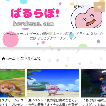


メニュ

ゲームニュースやゲームの感想、ネットの話題、ドラクエ10を中心
サイド
に扱うモヒプクブログメディア

前へ


ホーム
>

ドラクエ10
次へ

検索
イスクリーム』コ
夏イベント「夏の恋は嵐のごとく」
『あぶない浴衣
ット！「プレゼン
今年の新作「オトナな水着」が良デ
いけど、これは