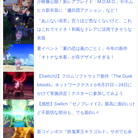
介映像公開！新レアブレイド「M.O.M.O.」やホム
ヒカ新衣装に「傭兵団アクション」など！
『あぶない浴衣』言うほど危なくないけど、これ
はこれでイイネ！和風なドレアに活用できそうな
衣装
夏イベント「夏の恋は嵐のごとく」今年の新作
「オトナな水着」が良デザインすぎる！
【Switch2】フロムソフトウェア新作『The Dusk
bloods』ネットワークテストが8月21日～24日に
かけて実施決定！テスターに参加してみよう
【感想】Switch『ゼノブレイド2』最高に面白いけ
ど不親切な部分も、でも面白い!
新コインボス『鉄鬼軍王キラゴルド』サポでも余