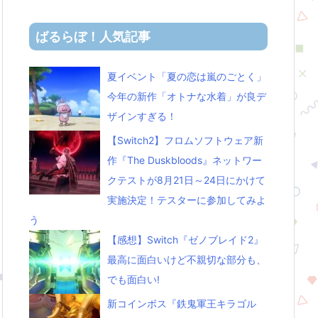
ばるらぼ！人気記事
夏イベント「夏の恋は嵐のごとく」
今年の新作「オトナな水着」が良デ
ザインすぎる！
【Switch2】フロムソフトウェア新
作『The Duskbloods』ネットワー
クテストが8月21日～24日にかけて
実施決定！テスターに参加してみよ
う
【感想】Switch『ゼノブレイド2』
最高に面白いけど不親切な部分も、
でも面白い!
新コインボス『鉄鬼軍王キラゴル