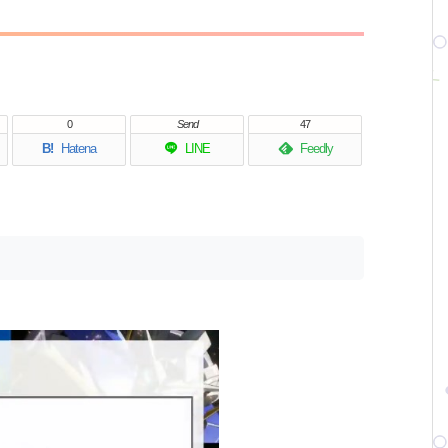
0
Send
47
B!
Hatena
LINE
Feedly