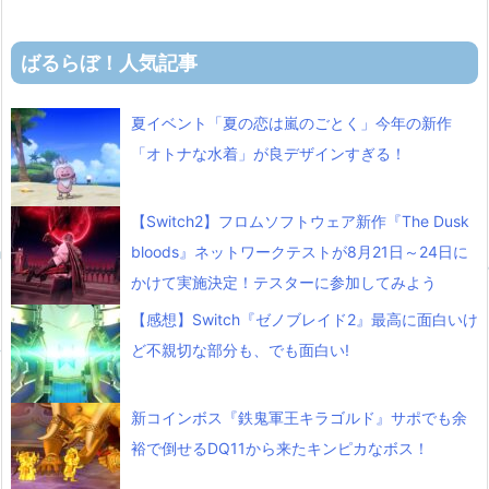
ばるらぼ！人気記事
夏イベント「夏の恋は嵐のごとく」今年の新作
「オトナな水着」が良デザインすぎる！
【Switch2】フロムソフトウェア新作『The Dusk
bloods』ネットワークテストが8月21日～24日に
かけて実施決定！テスターに参加してみよう
【感想】Switch『ゼノブレイド2』最高に面白いけ
ど不親切な部分も、でも面白い!
新コインボス『鉄鬼軍王キラゴルド』サポでも余
裕で倒せるDQ11から来たキンピカなボス！