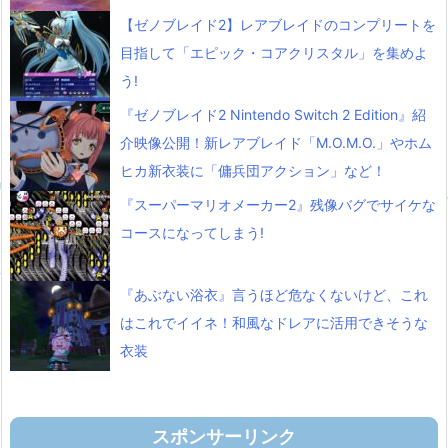
【ゼノブレイド2】レアブレイドのコンプリートを
目指して「エピック・コアクリスタル」を集めよ
う!
『ゼノブレイド2 Nintendo Switch 2 Edition』紹
介映像公開！新レアブレイド「M.O.M.O.」やホム
ヒカ新衣装に「傭兵団アクション」など！
『スーパーマリオメーカー2』残像バグでサイケな
コースになってしまう!
『あぶない浴衣』言うほど危なくないけど、これ
はこれでイイネ！和風なドレアに活用できそうな
衣装
スポンサーリンク