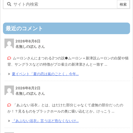
最近のコメント
2026年8月6日
名無しのぽん さん
ムーロンさんにまつわる2つの説●ムーロン＝新津説ムーロンの白髪や猫
背、サングラスなどの特徴がプロ雀士の新津潔さんと一致す ...
夏イベント「夏の恋は嵐のごとく」今年...
2026年8月2日
名無しのぽん さん
「あぶない浴衣」とは、はだけた部分じゃなくて虚無の部分だったの
か！？見るものをブラックホールの奥に吸い込むとか。けっこう ...
『あぶない浴衣』言うほど危なくないけ...