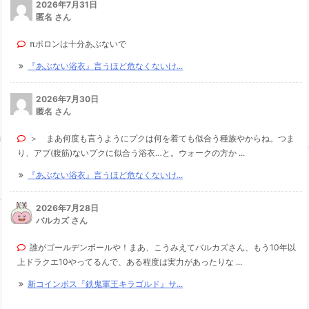
2026年7月31日
匿名 さん
πポロンは十分あぶないで
『あぶない浴衣』言うほど危なくないけ...
2026年7月30日
匿名 さん
＞ まあ何度も言うようにプクは何を着ても似合う種族やからね。つま
り、アブ(腹筋)ないプクに似合う浴衣…と。ウォークの方か ...
『あぶない浴衣』言うほど危なくないけ...
2026年7月28日
バルカズ さん
誰がゴールデンボールや！まあ、こうみえてバルカズさん、もう10年以
上ドラクエ10やってるんで、ある程度は実力があったりな ...
新コインボス『鉄鬼軍王キラゴルド』サ...