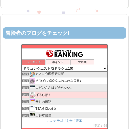
冒険者のブログをチェック!
ティルナローグス｜ドラクエ10ブログ！
49位
げげろぐ
50位
ヨモゲーム ドラクエ10攻略ブログ
51位
ランキング
ポイント
ブロ画
机上の空論-DQ10エアプ日記
52位
カスミ心理学研究所
53位
がきめ のDQX ふわふわな毎日♪
54位
ロビンさんはガチらない。
55位
ばるらぼ！
56位
サじの日記
57位
TEAM Cloud lx
58位
山野草栽培
59位
このカテゴリを全て表示
マリスのドラクエはご無沙汰です！
60位
参加する