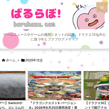


メニュ

ゲームニュースやゲームの感想、ネットの話題、ドラクエ10を中心
サイド
に扱うモヒプクブログメディア

前へ


ホーム
>

2025年12月
次へ

検索
ー】Switchや
『ドラゴンクエストX バージョン
【ドラクエ10】
なら、エレコムの
8』2026年6月25日発売決定！長
ントで顔アクセ