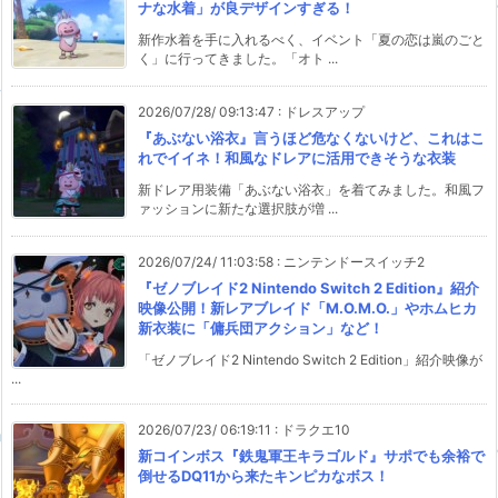
ナな水着」が良デザインすぎる！
新作水着を手に入れるべく、イベント「夏の恋は嵐のごと
く」に行ってきました。「オト ...
2026/07/28/ 09:13:47
:
ドレスアップ
『あぶない浴衣』言うほど危なくないけど、これはこ
れでイイネ！和風なドレアに活用できそうな衣装
新ドレア用装備「あぶない浴衣」を着てみました。和風フ
ァッションに新たな選択肢が増 ...
2026/07/24/ 11:03:58
:
ニンテンドースイッチ2
『ゼノブレイド2 Nintendo Switch 2 Edition』紹介
映像公開！新レアブレイド「M.O.M.O.」やホムヒカ
新衣装に「傭兵団アクション」など！
「ゼノブレイド2 Nintendo Switch 2 Edition」紹介映像が
...
2026/07/23/ 06:19:11
:
ドラクエ10
新コインボス『鉄鬼軍王キラゴルド』サポでも余裕で
倒せるDQ11から来たキンピカなボス！