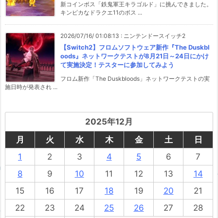
新コインボス「鉄鬼軍王キラゴルド」に挑んできました。
キンピカなドラクエ11のボス ...
2026/07/16/ 01:08:13
:
ニンテンドースイッチ2
【Switch2】フロムソフトウェア新作『The Duskbl
oods』ネットワークテストが8月21日～24日にかけ
て実施決定！テスターに参加してみよう
フロム新作「The Duskbloods」ネットワークテストの実
施日時が発表され ...
2025年12月
月
火
水
木
金
土
日
1
2
3
4
5
6
7
8
9
10
11
12
13
14
15
16
17
18
19
20
21
22
23
24
25
26
27
28