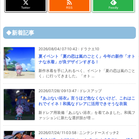

Twitter
RSS
Feedly
◆新着記事
2026/08/04/ 07:10:42
:
ドラクエ10
夏イベント「夏の恋は嵐のごとく」今年の新作「オト
ナな水着」が良デザインすぎる！
新作水着を手に入れるべく、イベント「夏の恋は嵐のごと
く」に行ってきました。「オト ...
2026/07/28/ 09:13:47
:
ドレスアップ
『あぶない浴衣』言うほど危なくないけど、これはこ
れでイイネ！和風なドレアに活用できそうな衣装
新ドレア用装備「あぶない浴衣」を着てみました。和風フ
ァッションに新たな選択肢が増 ...
2026/07/24/ 11:03:58
:
ニンテンドースイッチ2