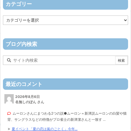
ブ
カテゴリー
カ
テ
ゴ
リ
ー
ブログ内検索
最近のコメント
2026年8月6日
名無しのぽん さん
ムーロンさんにまつわる2つの説●ムーロン＝新津説ムーロンの白髪や猫
背、サングラスなどの特徴がプロ雀士の新津潔さんと一致す ...
夏イベント「夏の恋は嵐のごとく」今年...