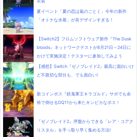
衣装
夏イベント「夏の恋は嵐のごとく」今年の新作
「オトナな水着」が良デザインすぎる！
【Switch2】フロムソフトウェア新作『The Dusk
bloods』ネットワークテストが8月21日～24日に
かけて実施決定！テスターに参加してみよう
【感想】Switch『ゼノブレイド2』最高に面白いけ
ど不親切な部分も、でも面白い!
新コインボス『鉄鬼軍王キラゴルド』サポでも余
裕で倒せるDQ11から来たキンピカなボス！
『ゼノブレイド2』序盤からできる「レア・コアク
リスタル」を手っ取り早く集める方法!