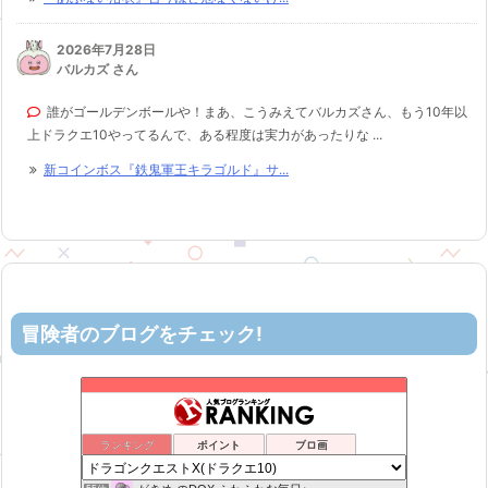
2026年7月28日
バルカズ さん
誰がゴールデンボールや！まあ、こうみえてバルカズさん、もう10年以
上ドラクエ10やってるんで、ある程度は実力があったりな ...
新コインボス『鉄鬼軍王キラゴルド』サ...
冒険者のブログをチェック!
ロビンさんはガチらない。
51位
リホレイショ・ゲームブログ
52位
机上の空論-DQ10エアプ日記
53位
ランキング
ポイント
ブロ画
カスミ心理学研究所
54位