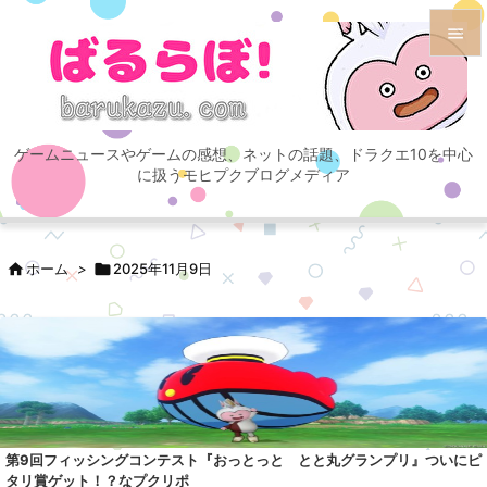


メニュ

ゲームニュースやゲームの感想、ネットの話題、ドラクエ10を中心
サイド
に扱うモヒプクブログメディア

前へ


ホーム
>

2025年11月9日
次へ

検索
第9回フィッシングコンテスト『おっとっと とと丸グランプリ』ついにピ
タリ賞ゲット！？なプクリポ