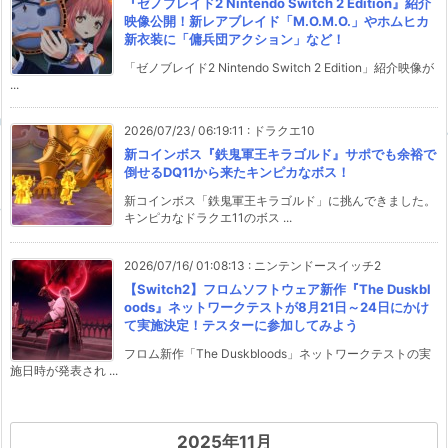
『ゼノブレイド2 Nintendo Switch 2 Edition』紹介
映像公開！新レアブレイド「M.O.M.O.」やホムヒカ
新衣装に「傭兵団アクション」など！
「ゼノブレイド2 Nintendo Switch 2 Edition」紹介映像が
...
2026/07/23/ 06:19:11
:
ドラクエ10
新コインボス『鉄鬼軍王キラゴルド』サポでも余裕で
倒せるDQ11から来たキンピカなボス！
新コインボス「鉄鬼軍王キラゴルド」に挑んできました。
キンピカなドラクエ11のボス ...
2026/07/16/ 01:08:13
:
ニンテンドースイッチ2
【Switch2】フロムソフトウェア新作『The Duskbl
oods』ネットワークテストが8月21日～24日にかけ
て実施決定！テスターに参加してみよう
フロム新作「The Duskbloods」ネットワークテストの実
施日時が発表され ...
2025年11月