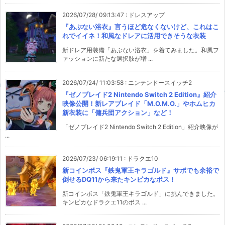
2026/07/28/ 09:13:47
:
ドレスアップ
『あぶない浴衣』言うほど危なくないけど、これはこ
れでイイネ！和風なドレアに活用できそうな衣装
新ドレア用装備「あぶない浴衣」を着てみました。和風フ
ァッションに新たな選択肢が増 ...
2026/07/24/ 11:03:58
:
ニンテンドースイッチ2
『ゼノブレイド2 Nintendo Switch 2 Edition』紹介
映像公開！新レアブレイド「M.O.M.O.」やホムヒカ
新衣装に「傭兵団アクション」など！
「ゼノブレイド2 Nintendo Switch 2 Edition」紹介映像が
...
2026/07/23/ 06:19:11
:
ドラクエ10
新コインボス『鉄鬼軍王キラゴルド』サポでも余裕で
倒せるDQ11から来たキンピカなボス！
新コインボス「鉄鬼軍王キラゴルド」に挑んできました。
キンピカなドラクエ11のボス ...