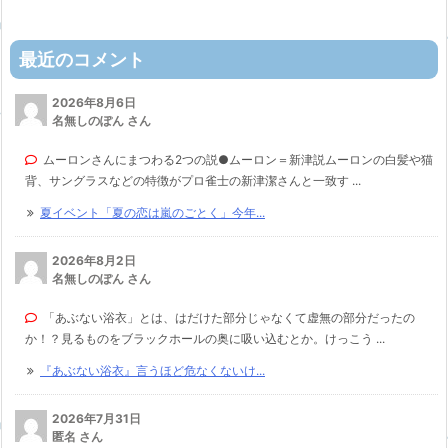
最近のコメント
2026年8月6日
名無しのぽん さん
ムーロンさんにまつわる2つの説●ムーロン＝新津説ムーロンの白髪や猫
背、サングラスなどの特徴がプロ雀士の新津潔さんと一致す ...
夏イベント「夏の恋は嵐のごとく」今年...
2026年8月2日
名無しのぽん さん
「あぶない浴衣」とは、はだけた部分じゃなくて虚無の部分だったの
か！？見るものをブラックホールの奥に吸い込むとか。けっこう ...
『あぶない浴衣』言うほど危なくないけ...
2026年7月31日
匿名 さん