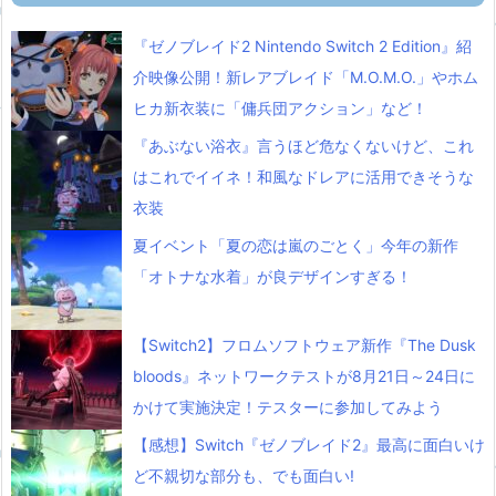
『ゼノブレイド2 Nintendo Switch 2 Edition』紹
介映像公開！新レアブレイド「M.O.M.O.」やホム
ヒカ新衣装に「傭兵団アクション」など！
『あぶない浴衣』言うほど危なくないけど、これ
はこれでイイネ！和風なドレアに活用できそうな
衣装
夏イベント「夏の恋は嵐のごとく」今年の新作
「オトナな水着」が良デザインすぎる！
【Switch2】フロムソフトウェア新作『The Dusk
bloods』ネットワークテストが8月21日～24日に
かけて実施決定！テスターに参加してみよう
【感想】Switch『ゼノブレイド2』最高に面白いけ
ど不親切な部分も、でも面白い!