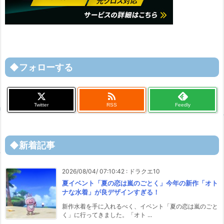
◆フォローする

Twitter
RSS
Feedly
◆新着記事
2026/08/04/ 07:10:42
:
ドラクエ10
夏イベント「夏の恋は嵐のごとく」今年の新作「オト
ナな水着」が良デザインすぎる！
新作水着を手に入れるべく、イベント「夏の恋は嵐のごと
く」に行ってきました。「オト ...