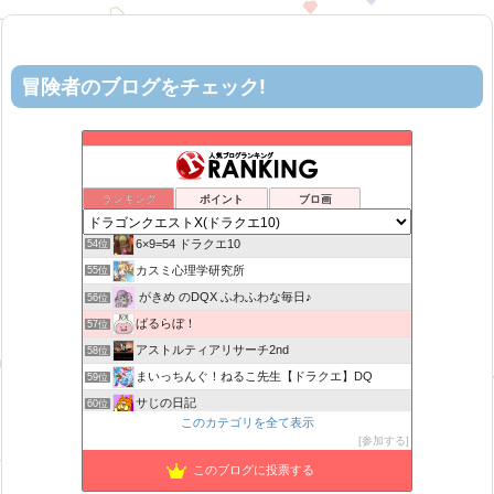
冒険者のブログをチェック!
ロビンさんはガチらない。
50位
リホレイショ・ゲームブログ
51位
机上の空論-DQ10エアプ日記
52位
ランキング
ポイント
ブロ画
ヨモゲーム ドラクエ10攻略ブログ
53位
6×9=54 ドラクエ10
54位
カスミ心理学研究所
55位
がきめ のDQX ふわふわな毎日♪
56位
ばるらぼ！
57位
アストルティアリサーチ2nd
58位
まいっちんぐ！ねるこ先生【ドラクエ】DQ
59位
サじの日記
60位
このカテゴリを全て表示
ドラクエ 金策の寄り道
61位
参加する
ねむレムの森
62位
このブログに投票する
マリスのドラクエはご無沙汰です！
63位