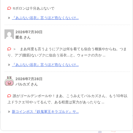
πポロンは十分あぶないで
『あぶない浴衣』言うほど危なくないけ...
2026年7月30日
匿名 さん
＞ まあ何度も言うようにプクは何を着ても似合う種族やからね。つま
り、アブ(腹筋)ないプクに似合う浴衣…と。ウォークの方か ...
『あぶない浴衣』言うほど危なくないけ...
2026年7月28日
バルカズ さん
誰がゴールデンボールや！まあ、こうみえてバルカズさん、もう10年以
上ドラクエ10やってるんで、ある程度は実力があったりな ...
新コインボス『鉄鬼軍王キラゴルド』サ...