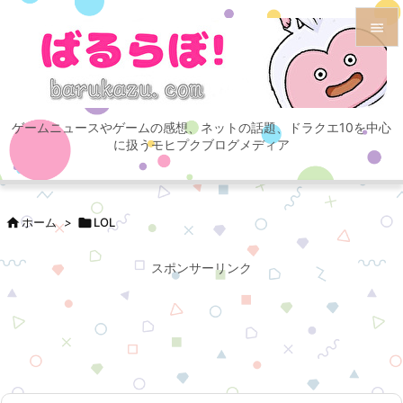


メニュ

ゲームニュースやゲームの感想、ネットの話題、ドラクエ10を中心
サイド
に扱うモヒプクブログメディア

前へ


ホーム
>

LOL
次へ

スポンサーリンク
検索