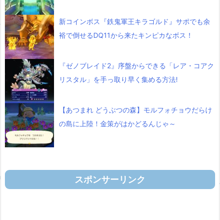
新コインボス『鉄鬼軍王キラゴルド』サポでも余
裕で倒せるDQ11から来たキンピカなボス！
『ゼノブレイド2』序盤からできる「レア・コアク
リスタル」を手っ取り早く集める方法!
【あつまれ どうぶつの森】モルフォチョウだらけ
の島に上陸！金策がはかどるんじゃ～
スポンサーリンク