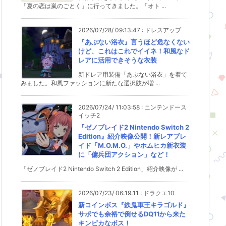
「夏の恋は嵐のごとく」に行ってきました。「オト ...
2026/07/28/ 09:13:47
:
ドレスアップ
『あぶない浴衣』言うほど危なくない
けど、これはこれでイイネ！和風なド
レアに活用できそうな衣装
新ドレア用装備「あぶない浴衣」を着て
みました。和風ファッションに新たな選択肢が増 ...
2026/07/24/ 11:03:58
:
ニンテンドース
イッチ2
『ゼノブレイド2 Nintendo Switch 2
Edition』紹介映像公開！新レアブレ
イド「M.O.M.O.」やホムヒカ新衣装
に「傭兵団アクション」など！
「ゼノブレイド2 Nintendo Switch 2 Edition」紹介映像が ...
2026/07/23/ 06:19:11
:
ドラクエ10
新コインボス『鉄鬼軍王キラゴルド』
サポでも余裕で倒せるDQ11から来た
キンピカなボス！