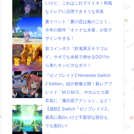
いけど、これはこれでイイネ！和風
なドレアに活用できそうな衣装
夏イベント「夏の恋は嵐のごとく」
今年の新作「オトナな水着」が良デ
ザインすぎる！
新コインボス『鉄鬼軍王キラゴル
ド』サポでも余裕で倒せるDQ11か
ら来たキンピカなボス！
『ゼノブレイド2 Nintendo Switch
2 Edition』紹介映像公開！新レアブ
レイド「M.O.M.O.」やホムヒカ新
衣装に「傭兵団アクション」など！
【感想】Switch『ゼノブレイド2』
最高に面白いけど不親切な部分も、
でも面白い!