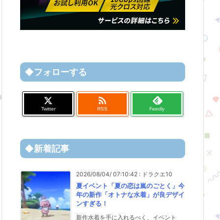
◆フォローする

Twitter
RSS
Feedly
◆新着記事
2026/08/04/ 07:10:42
:
ドラクエ10
夏イベント「夏の恋は嵐のごとく」今
年の新作「オトナな水着」が良デザイ
ンすぎる！
新作水着を手に入れるべく、イベント