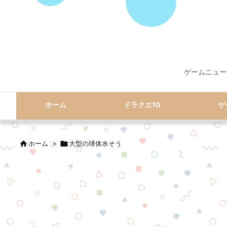
ゲームニュー
ホーム
ドラクエ10
ゲ

ホーム
>

大型の球体水そう