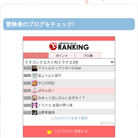
冒険者のブログをチェック!
ロビンさんはガチらない。
52位
机上の空論-DQ10エアプ日記
53位
ヨモゲーム ドラクエ10攻略ブログ
54位
ランキング
ポイント
ブロ画
カスミ心理学研究所
55位
アストルティアリサーチ2nd
56位
花よりおと団子
57位
サじの日記
58位
ばるらぼ！
59位
みみっくほしさんいますか！？
60位
ドラクエ 金策の寄り道
61位
山野草栽培
62位
このカテゴリを全て表示
まいっちんぐ！ねるこ先生【ドラクエ】DQ
63位
参加する
ばびぶうのドラクエ10ソロサポ自前攻略
64位
このブログに投票する
TEAM Cloud lx
65位