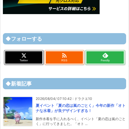
◆フォローする

Twitter
RSS
Feedly
◆新着記事
2026/08/04/ 07:10:42
:
ドラクエ10
夏イベント「夏の恋は嵐のごとく」今年の新作「オト
ナな水着」が良デザインすぎる！
新作水着を手に入れるべく、イベント「夏の恋は嵐のごと
く」に行ってきました。「オト ...