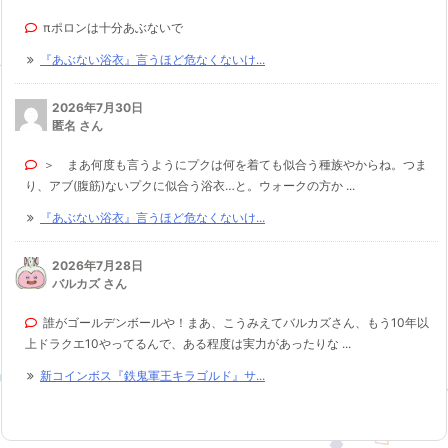
πポロンは十分あぶないで
『あぶない浴衣』言うほど危なくないけ...
2026年7月30日
匿名 さん
＞ まあ何度も言うようにプクは何を着ても似合う種族やからね。つま
り、アブ(腹筋)ないプクに似合う浴衣…と。ウォークの方か ...
『あぶない浴衣』言うほど危なくないけ...
2026年7月28日
バルカズ さん
誰がゴールデンボールや！まあ、こうみえてバルカズさん、もう10年以
上ドラクエ10やってるんで、ある程度は実力があったりな ...
新コインボス『鉄鬼軍王キラゴルド』サ...