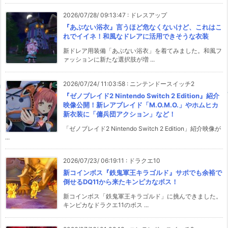
2026/07/28/ 09:13:47
:
ドレスアップ
『あぶない浴衣』言うほど危なくないけど、これはこ
れでイイネ！和風なドレアに活用できそうな衣装
新ドレア用装備「あぶない浴衣」を着てみました。和風フ
ァッションに新たな選択肢が増 ...
2026/07/24/ 11:03:58
:
ニンテンドースイッチ2
『ゼノブレイド2 Nintendo Switch 2 Edition』紹介
映像公開！新レアブレイド「M.O.M.O.」やホムヒカ
新衣装に「傭兵団アクション」など！
「ゼノブレイド2 Nintendo Switch 2 Edition」紹介映像が
...
2026/07/23/ 06:19:11
:
ドラクエ10
新コインボス『鉄鬼軍王キラゴルド』サポでも余裕で
倒せるDQ11から来たキンピカなボス！
新コインボス「鉄鬼軍王キラゴルド」に挑んできました。
キンピカなドラクエ11のボス ...