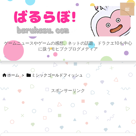


メニュ

ゲームニュースやゲームの感想、ネットの話題、ドラクエ10を中心
サイド
に扱うモヒプクブログメディア

前へ


ホーム
>

ミシックゴールドフィッシュ
次へ

スポンサーリンク
検索