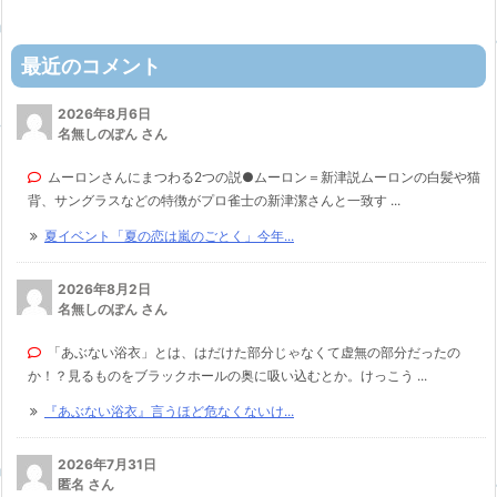
最近のコメント
2026年8月6日
名無しのぽん さん
ムーロンさんにまつわる2つの説●ムーロン＝新津説ムーロンの白髪や猫
背、サングラスなどの特徴がプロ雀士の新津潔さんと一致す ...
夏イベント「夏の恋は嵐のごとく」今年...
2026年8月2日
名無しのぽん さん
「あぶない浴衣」とは、はだけた部分じゃなくて虚無の部分だったの
か！？見るものをブラックホールの奥に吸い込むとか。けっこう ...
『あぶない浴衣』言うほど危なくないけ...
2026年7月31日
匿名 さん