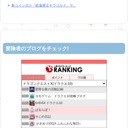
新コインボス『鉄鬼軍王キラゴルド』サ...
冒険者のブログをチェック!
ティルナローグス｜ドラクエ10ブログ！
49位
カスミ心理学研究所
50位
ロビンさんはガチらない。
51位
ランキング
ポイント
ブロ画
机上の空論-DQ10エアプ日記
52位
星降る夜の活動記録
53位
ヨモゲーム ドラクエ10攻略ブログ
54位
6×9=54 ドラクエ10
55位
ばるらぼ！
56位
サじの日記
57位
がきめ のDQX ふわふわな毎日♪
58位