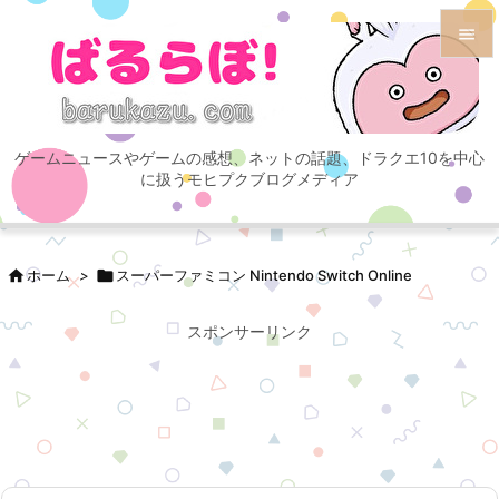


メニュ

ゲームニュースやゲームの感想、ネットの話題、ドラクエ10を中心
サイド
に扱うモヒプクブログメディア

前へ


ホーム
>

スーパーファミコン Nintendo Switch Online
次へ

スポンサーリンク
検索