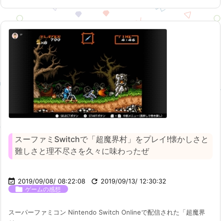
スーファミSwitchで「超魔界村」をプレイ!懐かしさと
難しさと理不尽さを久々に味わったぜ

2019/09/08/ 08:22:08

2019/09/13/ 12:30:32

ゲームの感想
スーパーファミコン Nintendo Switch Onlineで配信された「超魔界