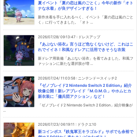
夏イベント「夏の恋は嵐のごとく」今年の新作「オト
ナな水着」が良デザインすぎる！
新作水着を手に入れるべく、イベント「夏の恋は嵐のごと
く」に行ってきました。「オト ...
2026/07/28/ 09:13:47
:
ドレスアップ
『あぶない浴衣』言うほど危なくないけど、これはこ
れでイイネ！和風なドレアに活用できそうな衣装
新ドレア用装備「あぶない浴衣」を着てみました。和風フ
ァッションに新たな選択肢が増 ...
2026/07/24/ 11:03:58
:
ニンテンドースイッチ2
『ゼノブレイド2 Nintendo Switch 2 Edition』紹介
映像公開！新レアブレイド「M.O.M.O.」やホムヒカ
新衣装に「傭兵団アクション」など！
「ゼノブレイド2 Nintendo Switch 2 Edition」紹介映像が
...
2026/07/23/ 06:19:11
:
ドラクエ10
新コインボス『鉄鬼軍王キラゴルド』サポでも余裕で