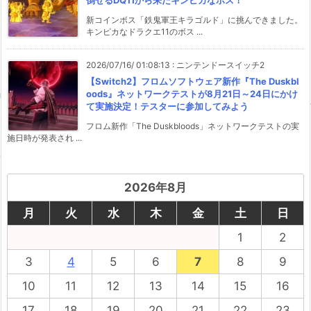
倒せるDQ11から来たキンピカなボス！
新コインボス「鉄鬼軍王キラゴルド」に挑んできました。
キンピカなドラクエ11のボス ...
2026/07/16/ 01:08:13
:
ニンテンドースイッチ2
【Switch2】フロムソフトウェア新作『The Duskbl
oods』ネットワークテストが8月21日～24日にかけ
て実施決定！テスターに参加してみよう
フロム新作「The Duskbloods」ネットワークテストの実
施日時が発表され ...
2026年8月
月
火
水
木
金
土
日
1
2
3
4
5
6
7
8
9
10
11
12
13
14
15
16
17
18
19
20
21
22
23