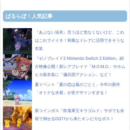
ばるらぼ！人気記事
『あぶない浴衣』言うほど危なくないけど、これ
はこれでイイネ！和風なドレアに活用できそうな
衣装
『ゼノブレイド2 Nintendo Switch 2 Edition』紹
介映像公開！新レアブレイド「M.O.M.O.」やホム
ヒカ新衣装に「傭兵団アクション」など！
夏イベント「夏の恋は嵐のごとく」今年の新作
「オトナな水着」が良デザインすぎる！
新コインボス『鉄鬼軍王キラゴルド』サポでも余
裕で倒せるDQ11から来たキンピカなボス！