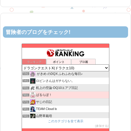
冒険者のブログをチェック!
げげろぐ
49位
6×9=54 ドラクエ10
50位
ヨモゲーム ドラクエ10攻略ブログ
51位
ランキング
ポイント
ブロ画
カスミ心理学研究所
52位
がきめ のDQX ふわふわな毎日♪
53位
ロビンさんはガチらない。
54位
机上の空論-DQ10エアプ日記
55位
ばるらぼ！
56位
サじの日記
57位
TEAM Cloud lx
58位
山野草栽培
59位
このカテゴリを全て表示
マリスのドラクエはご無沙汰です！
60位
参加する
みみっくほしさんいますか！？
61位