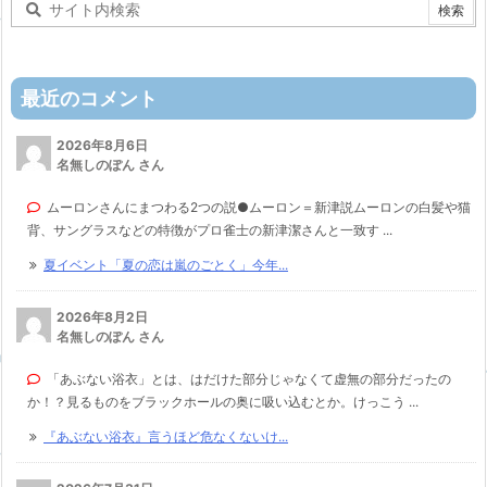
最近のコメント
2026年8月6日
名無しのぽん さん
ムーロンさんにまつわる2つの説●ムーロン＝新津説ムーロンの白髪や猫
背、サングラスなどの特徴がプロ雀士の新津潔さんと一致す ...
夏イベント「夏の恋は嵐のごとく」今年...
2026年8月2日
名無しのぽん さん
「あぶない浴衣」とは、はだけた部分じゃなくて虚無の部分だったの
か！？見るものをブラックホールの奥に吸い込むとか。けっこう ...
『あぶない浴衣』言うほど危なくないけ...