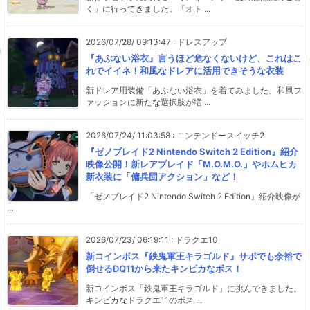
く」に行ってきました。「オト ...
2026/07/28/ 09:13:47
:
ドレスアップ
『あぶない浴衣』言うほど危なくないけど、これはこ
れでイイネ！和風なドレアに活用できそうな衣装
新ドレア用装備「あぶない浴衣」を着てみました。和風フ
ァッションに新たな選択肢が増 ...
2026/07/24/ 11:03:58
:
ニンテンドースイッチ2
『ゼノブレイド2 Nintendo Switch 2 Edition』紹介
映像公開！新レアブレイド「M.O.M.O.」やホムヒカ
新衣装に「傭兵団アクション」など！
「ゼノブレイド2 Nintendo Switch 2 Edition」紹介映像が
...
2026/07/23/ 06:19:11
:
ドラクエ10
新コインボス『鉄鬼軍王キラゴルド』サポでも余裕で
倒せるDQ11から来たキンピカなボス！
新コインボス「鉄鬼軍王キラゴルド」に挑んできました。
キンピカなドラクエ11のボス ...