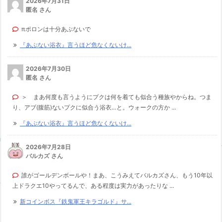
2026年7月31日
匿名 さん
πポロンは十分あぶないで
『あぶない浴衣』言うほど危なくないけ...
2026年7月30日
匿名 さん
＞ まあ何度も言うようにプクは何を着ても似合う種族やからね。つま
り、アブ(腹筋)ないプクに似合う浴衣…と。ウォークの方か ...
『あぶない浴衣』言うほど危なくないけ...
2026年7月28日
バルカズ さん
誰がゴールデンボールや！まあ、こうみえてバルカズさん、もう10年以
上ドラクエ10やってるんで、ある程度は実力があったりな ...
新コインボス『鉄鬼軍王キラゴルド』サ...