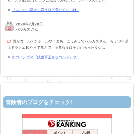
り、アブ(腹筋)ないプクに似合う浴衣…と。ウォークの方か ...
『あぶない浴衣』言うほど危なくないけ...
2026年7月28日
バルカズ さん
誰がゴールデンボールや！まあ、こうみえてバルカズさん、もう10年以
上ドラクエ10やってるんで、ある程度は実力があったりな ...
新コインボス『鉄鬼軍王キラゴルド』サ...
冒険者のブログをチェック!
ロビンさんはガチらない。
52位
机上の空論-DQ10エアプ日記
53位
カスミ心理学研究所
54位
ランキング
ポイント
ブロ画