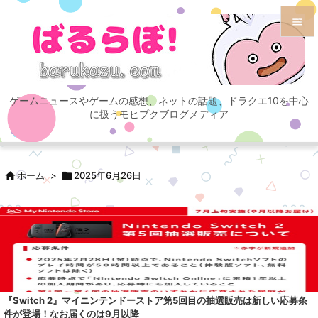


メニュ

ゲームニュースやゲームの感想、ネットの話題、ドラクエ10を中心
サイド
に扱うモヒプクブログメディア

前へ


ホーム
>

2025年6月26日
次へ

検索
『Switch 2』マイニンテンドーストア第5回目の抽選販売は新しい応募条
件が登場！なお届くのは9月以降