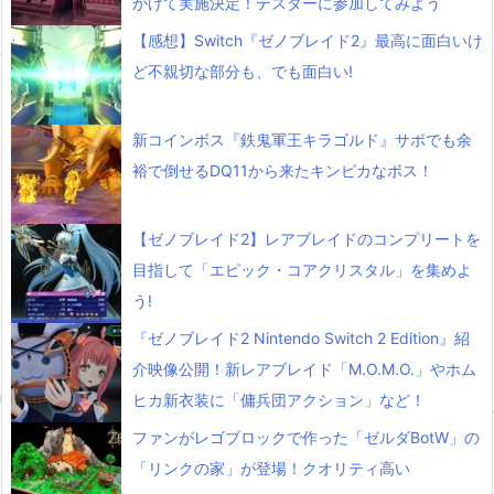
かけて実施決定！テスターに参加してみよう
【感想】Switch『ゼノブレイド2』最高に面白いけ
ど不親切な部分も、でも面白い!
新コインボス『鉄鬼軍王キラゴルド』サポでも余
裕で倒せるDQ11から来たキンピカなボス！
【ゼノブレイド2】レアブレイドのコンプリートを
目指して「エピック・コアクリスタル」を集めよ
う!
『ゼノブレイド2 Nintendo Switch 2 Edition』紹
介映像公開！新レアブレイド「M.O.M.O.」やホム
ヒカ新衣装に「傭兵団アクション」など！
ファンがレゴブロックで作った「ゼルダBotW」の
「リンクの家」が登場！クオリティ高い