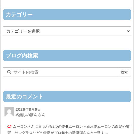
イ
ブ
カテゴリー
カ
テ
ゴ
リ
ー
ブログ内検索
最近のコメント
2026年8月6日
名無しのぽん さん
ムーロンさんにまつわる2つの説●ムーロン＝新津説ムーロンの白髪や猫
背、サングラスなどの特徴がプロ雀士の新津潔さんと一致す ...