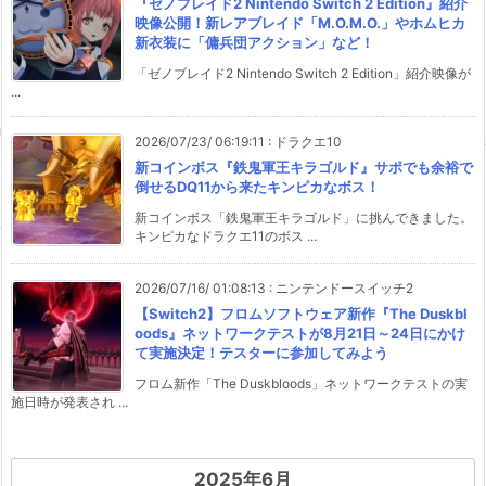
『ゼノブレイド2 Nintendo Switch 2 Edition』紹介
映像公開！新レアブレイド「M.O.M.O.」やホムヒカ
新衣装に「傭兵団アクション」など！
「ゼノブレイド2 Nintendo Switch 2 Edition」紹介映像が
...
2026/07/23/ 06:19:11
:
ドラクエ10
新コインボス『鉄鬼軍王キラゴルド』サポでも余裕で
倒せるDQ11から来たキンピカなボス！
新コインボス「鉄鬼軍王キラゴルド」に挑んできました。
キンピカなドラクエ11のボス ...
2026/07/16/ 01:08:13
:
ニンテンドースイッチ2
【Switch2】フロムソフトウェア新作『The Duskbl
oods』ネットワークテストが8月21日～24日にかけ
て実施決定！テスターに参加してみよう
フロム新作「The Duskbloods」ネットワークテストの実
施日時が発表され ...
2025年6月