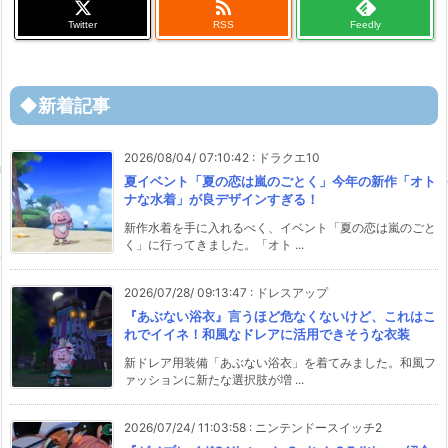

Twitter
RSS
Feedly
◆新着記事
2026/08/04/ 07:10:42
:
ドラクエ10
夏イベント「夏の恋は嵐のごとく」今年の新作「オト
ナな水着」が良デザインすぎる！
新作水着を手に入れるべく、イベント「夏の恋は嵐のごと
く」に行ってきました。「オト ...
2026/07/28/ 09:13:47
:
ドレスアップ
『あぶない浴衣』言うほど危なくないけど、これはこ
れでイイネ！和風なドレアに活用できそうな衣装
新ドレア用装備「あぶない浴衣」を着てみました。和風フ
ァッションに新たな選択肢が増 ...
2026/07/24/ 11:03:58
:
ニンテンドースイッチ2