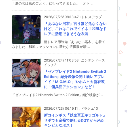
「夏の恋は嵐のごとく」に行ってきました。「オト ...
2026/07/28/ 09:13:47
:
ドレスアップ
『あぶない浴衣』言うほど危なくない
けど、これはこれでイイネ！和風なド
レアに活用できそうな衣装
新ドレア用装備「あぶない浴衣」を着て
みました。和風ファッションに新たな選択肢が増 ...
2026/07/24/ 11:03:58
:
ニンテンドース
イッチ2
『ゼノブレイド2 Nintendo Switch 2
Edition』紹介映像公開！新レアブレ
イド「M.O.M.O.」やホムヒカ新衣装
に「傭兵団アクション」など！
「ゼノブレイド2 Nintendo Switch 2 Edition」紹介映像が ...
2026/07/23/ 06:19:11
:
ドラクエ10
新コインボス『鉄鬼軍王キラゴルド』
サポでも余裕で倒せるDQ11から来た
キンピカなボス！