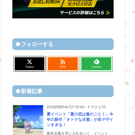
◆フォローする

Twitter
RSS
Feedly
◆新着記事
2026/08/04/ 07:10:42
:
ドラクエ10
夏イベント「夏の恋は嵐のごとく」今
年の新作「オトナな水着」が良デザイ
ンすぎる！
新作水着を手に入れるべく、イベント