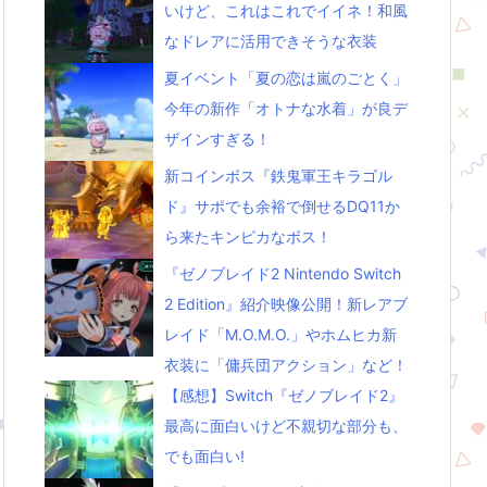
いけど、これはこれでイイネ！和風
なドレアに活用できそうな衣装
夏イベント「夏の恋は嵐のごとく」
今年の新作「オトナな水着」が良デ
ザインすぎる！
新コインボス『鉄鬼軍王キラゴル
ド』サポでも余裕で倒せるDQ11か
ら来たキンピカなボス！
『ゼノブレイド2 Nintendo Switch
2 Edition』紹介映像公開！新レアブ
レイド「M.O.M.O.」やホムヒカ新
衣装に「傭兵団アクション」など！
【感想】Switch『ゼノブレイド2』
最高に面白いけど不親切な部分も、
でも面白い!