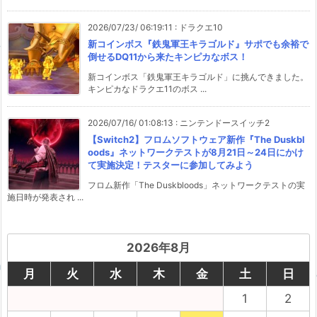
2026/07/23/ 06:19:11
:
ドラクエ10
新コインボス『鉄鬼軍王キラゴルド』サポでも余裕で
倒せるDQ11から来たキンピカなボス！
新コインボス「鉄鬼軍王キラゴルド」に挑んできました。
キンピカなドラクエ11のボス ...
2026/07/16/ 01:08:13
:
ニンテンドースイッチ2
【Switch2】フロムソフトウェア新作『The Duskbl
oods』ネットワークテストが8月21日～24日にかけ
て実施決定！テスターに参加してみよう
フロム新作「The Duskbloods」ネットワークテストの実
施日時が発表され ...
2026年8月
月
火
水
木
金
土
日
1
2