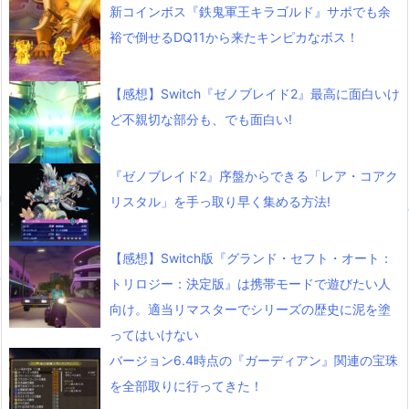
新コインボス『鉄鬼軍王キラゴルド』サポでも余
裕で倒せるDQ11から来たキンピカなボス！
【感想】Switch『ゼノブレイド2』最高に面白いけ
ど不親切な部分も、でも面白い!
『ゼノブレイド2』序盤からできる「レア・コアク
リスタル」を手っ取り早く集める方法!
【感想】Switch版『グランド・セフト・オート：
トリロジー：決定版』は携帯モードで遊びたい人
向け。適当リマスターでシリーズの歴史に泥を塗
ってはいけない
バージョン6.4時点の『ガーディアン』関連の宝珠
を全部取りに行ってきた！