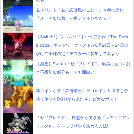
夏イベント「夏の恋は嵐のごとく」今年の新作
「オトナな水着」が良デザインすぎる！
【Switch2】フロムソフトウェア新作『The Dusk
bloods』ネットワークテストが8月21日～24日に
かけて実施決定！テスターに参加してみよう
【感想】Switch『ゼノブレイド2』最高に面白いけ
ど不親切な部分も、でも面白い!
新コインボス『鉄鬼軍王キラゴルド』サポでも余
裕で倒せるDQ11から来たキンピカなボス！
『ゼノブレイド2』序盤からできる「レア・コアク
リスタル」を手っ取り早く集める方法!