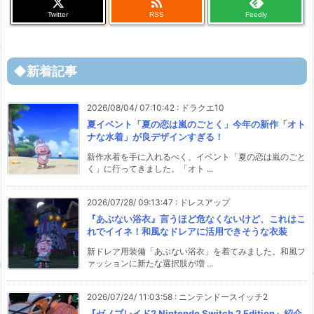

Twitter
RSS
Feedly
◆新着記事
2026/08/04/ 07:10:42
:
ドラクエ10
夏イベント「夏の恋は嵐のごとく」今年の新作「オト
ナな水着」が良デザインすぎる！
新作水着を手に入れるべく、イベント「夏の恋は嵐のごと
く」に行ってきました。「オト ...
2026/07/28/ 09:13:47
:
ドレスアップ
『あぶない浴衣』言うほど危なくないけど、これはこ
れでイイネ！和風なドレアに活用できそうな衣装
新ドレア用装備「あぶない浴衣」を着てみました。和風フ
ァッションに新たな選択肢が増 ...
2026/07/24/ 11:03:58
:
ニンテンドースイッチ2
『ゼノブレイド2 Nintendo Switch 2 Edition』紹介