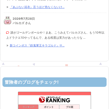
『あぶない浴衣』言うほど危なくないけ...
2026年7月28日
バルカズ さん
誰がゴールデンボールや！まあ、こうみえてバルカズさん、もう10年以
上ドラクエ10やってるんで、ある程度は実力があったりな ...
新コインボス『鉄鬼軍王キラゴルド』サ...
冒険者のブログをチェック!
ロビンさんはガチらない。
51位
リホレイショ・ゲームブログ
52位
机上の空論-DQ10エアプ日記
53位
ランキング
ポイント
ブロ画