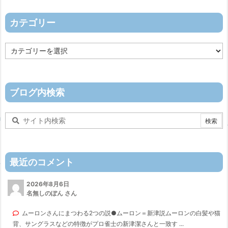
イ
ブ
カテゴリー
カ
テ
ゴ
リ
ー
ブログ内検索
最近のコメント
2026年8月6日
名無しのぽん さん
ムーロンさんにまつわる2つの説●ムーロン＝新津説ムーロンの白髪や猫
背、サングラスなどの特徴がプロ雀士の新津潔さんと一致す ...