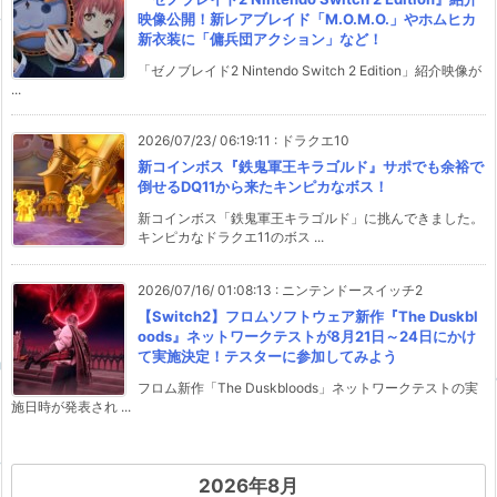
映像公開！新レアブレイド「M.O.M.O.」やホムヒカ
新衣装に「傭兵団アクション」など！
「ゼノブレイド2 Nintendo Switch 2 Edition」紹介映像が
...
2026/07/23/ 06:19:11
:
ドラクエ10
新コインボス『鉄鬼軍王キラゴルド』サポでも余裕で
倒せるDQ11から来たキンピカなボス！
新コインボス「鉄鬼軍王キラゴルド」に挑んできました。
キンピカなドラクエ11のボス ...
2026/07/16/ 01:08:13
:
ニンテンドースイッチ2
【Switch2】フロムソフトウェア新作『The Duskbl
oods』ネットワークテストが8月21日～24日にかけ
て実施決定！テスターに参加してみよう
フロム新作「The Duskbloods」ネットワークテストの実
施日時が発表され ...
2026年8月