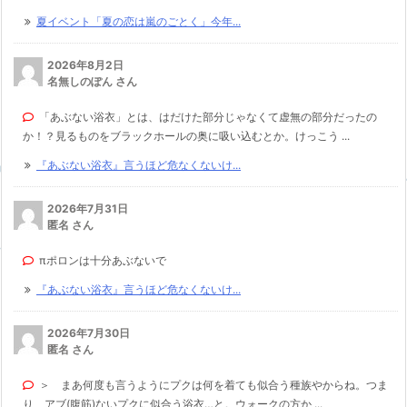
夏イベント「夏の恋は嵐のごとく」今年...
2026年8月2日
名無しのぽん さん
「あぶない浴衣」とは、はだけた部分じゃなくて虚無の部分だったの
か！？見るものをブラックホールの奥に吸い込むとか。けっこう ...
『あぶない浴衣』言うほど危なくないけ...
2026年7月31日
匿名 さん
πポロンは十分あぶないで
『あぶない浴衣』言うほど危なくないけ...
2026年7月30日
匿名 さん
＞ まあ何度も言うようにプクは何を着ても似合う種族やからね。つま
り、アブ(腹筋)ないプクに似合う浴衣…と。ウォークの方か ...