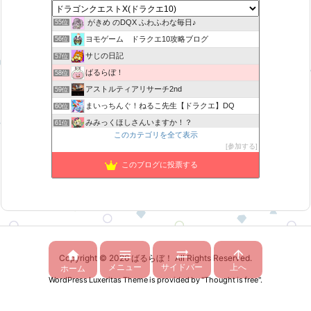
カスミ心理学研究所
54位
がきめ のDQX ふわふわな毎日♪
55位
ヨモゲーム ドラクエ10攻略ブログ
56位
サじの日記
57位
ばるらぼ！
58位
アストルティアリサーチ2nd
59位
まいっちんぐ！ねるこ先生【ドラクエ】DQ
60位
みみっくほしさんいますか！？
61位
このカテゴリを全て表示
ドラクエ 金策の寄り道
62位
参加する
山野草栽培
63位
このブログに投票する
ぼーしゲーム
64位
ねむレムの森
65位




Copyright ©
2026
ばるらぼ！
All Rights Reserved.
メニュー
サイドバー
上へ
ホーム
WordPress Luxeritas Theme is provided by "
Thought is free
".