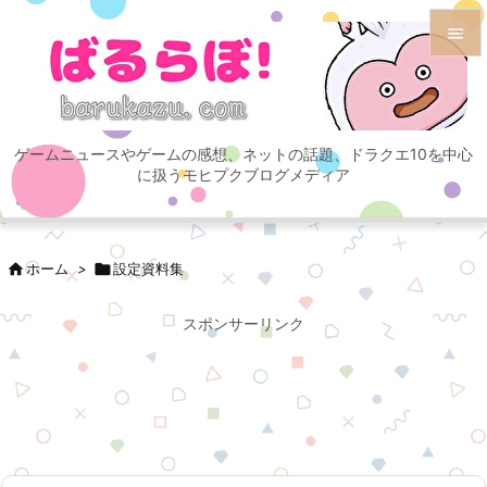


メニュ

ゲームニュースやゲームの感想、ネットの話題、ドラクエ10を中心
サイド
に扱うモヒプクブログメディア

前へ


ホーム
>

設定資料集
次へ

スポンサーリンク
検索