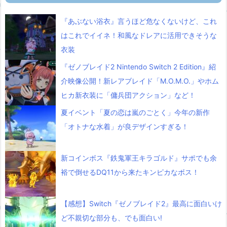
『あぶない浴衣』言うほど危なくないけど、これ
はこれでイイネ！和風なドレアに活用できそうな
衣装
『ゼノブレイド2 Nintendo Switch 2 Edition』紹
介映像公開！新レアブレイド「M.O.M.O.」やホム
ヒカ新衣装に「傭兵団アクション」など！
夏イベント「夏の恋は嵐のごとく」今年の新作
「オトナな水着」が良デザインすぎる！
新コインボス『鉄鬼軍王キラゴルド』サポでも余
裕で倒せるDQ11から来たキンピカなボス！
【感想】Switch『ゼノブレイド2』最高に面白いけ
ど不親切な部分も、でも面白い!