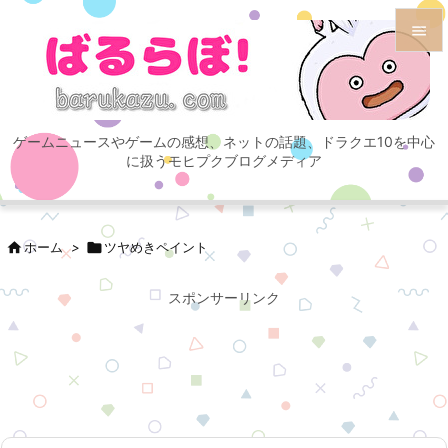


メニュ

ゲームニュースやゲームの感想、ネットの話題、ドラクエ10を中心
サイド
に扱うモヒプクブログメディア

前へ


ホーム
>

ツヤめきペイント
次へ

スポンサーリンク
検索