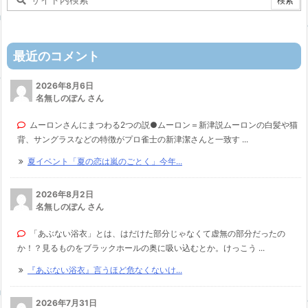
最近のコメント
2026年8月6日
名無しのぽん さん
ムーロンさんにまつわる2つの説●ムーロン＝新津説ムーロンの白髪や猫
背、サングラスなどの特徴がプロ雀士の新津潔さんと一致す ...
夏イベント「夏の恋は嵐のごとく」今年...
2026年8月2日
名無しのぽん さん
「あぶない浴衣」とは、はだけた部分じゃなくて虚無の部分だったの
か！？見るものをブラックホールの奥に吸い込むとか。けっこう ...
『あぶない浴衣』言うほど危なくないけ...
2026年7月31日