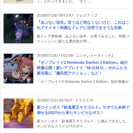
く」に行ってきました。「オト ...
2026/07/28/ 09:13:47
:
ドレスアップ
『あぶない浴衣』言うほど危なくないけど、これはこ
れでイイネ！和風なドレアに活用できそうな衣装
新ドレア用装備「あぶない浴衣」を着てみました。和風フ
ァッションに新たな選択肢が増 ...
2026/07/24/ 11:03:58
:
ニンテンドースイッチ2
『ゼノブレイド2 Nintendo Switch 2 Edition』紹介
映像公開！新レアブレイド「M.O.M.O.」やホムヒカ
新衣装に「傭兵団アクション」など！
「ゼノブレイド2 Nintendo Switch 2 Edition」紹介映像が
...
2026/07/23/ 06:19:11
:
ドラクエ10
新コインボス『鉄鬼軍王キラゴルド』サポでも余裕で
倒せるDQ11から来たキンピカなボス！
新コインボス「鉄鬼軍王キラゴルド」に挑んできました。
キンピカなドラクエ11のボス ...