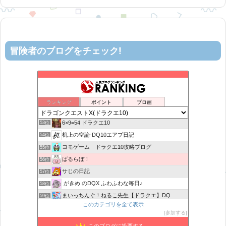
冒険者のブログをチェック!
ティルナローグス｜ドラクエ10ブログ！
49位
カスミ心理学研究所
50位
星降る夜の活動記録
51位
ランキング
ポイント
ブロ画
ロビンさんはガチらない。
52位
6×9=54 ドラクエ10
53位
机上の空論-DQ10エアプ日記
54位
ヨモゲーム ドラクエ10攻略ブログ
55位
ばるらぼ！
56位
サじの日記
57位
がきめ のDQX ふわふわな毎日♪
58位
まいっちんぐ！ねるこ先生【ドラクエ】DQ
59位
このカテゴリを全て表示
みみっくほしさんいますか！？
60位
参加する
アストルティアリサーチ2nd
61位