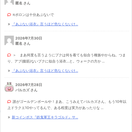
匿名 さん
πポロンは十分あぶないで
『あぶない浴衣』言うほど危なくないけ...
2026年7月30日
匿名 さん
＞ まあ何度も言うようにプクは何を着ても似合う種族やからね。つま
り、アブ(腹筋)ないプクに似合う浴衣…と。ウォークの方か ...
『あぶない浴衣』言うほど危なくないけ...
2026年7月28日
バルカズ さん
誰がゴールデンボールや！まあ、こうみえてバルカズさん、もう10年以
上ドラクエ10やってるんで、ある程度は実力があったりな ...
新コインボス『鉄鬼軍王キラゴルド』サ...