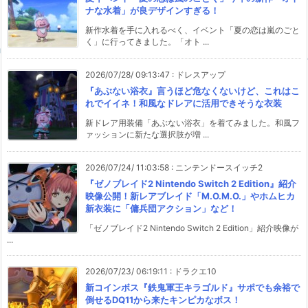
ナな水着」が良デザインすぎる！
新作水着を手に入れるべく、イベント「夏の恋は嵐のごと
く」に行ってきました。「オト ...
2026/07/28/ 09:13:47
:
ドレスアップ
『あぶない浴衣』言うほど危なくないけど、これはこ
れでイイネ！和風なドレアに活用できそうな衣装
新ドレア用装備「あぶない浴衣」を着てみました。和風フ
ァッションに新たな選択肢が増 ...
2026/07/24/ 11:03:58
:
ニンテンドースイッチ2
『ゼノブレイド2 Nintendo Switch 2 Edition』紹介
映像公開！新レアブレイド「M.O.M.O.」やホムヒカ
新衣装に「傭兵団アクション」など！
「ゼノブレイド2 Nintendo Switch 2 Edition」紹介映像が
...
2026/07/23/ 06:19:11
:
ドラクエ10
新コインボス『鉄鬼軍王キラゴルド』サポでも余裕で
倒せるDQ11から来たキンピカなボス！