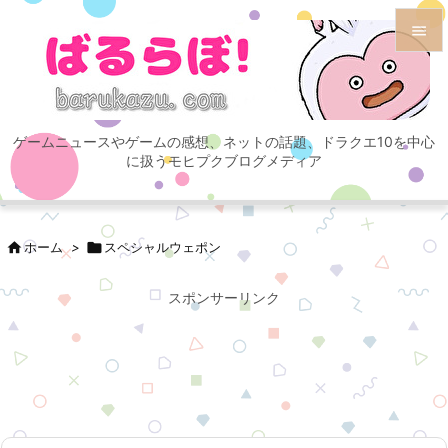


メニュ

ゲームニュースやゲームの感想、ネットの話題、ドラクエ10を中心
サイド
に扱うモヒプクブログメディア

前へ


ホーム
>

スペシャルウェポン
次へ

スポンサーリンク
検索