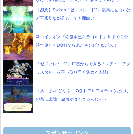
【感想】Switch『ゼノブレイド2』最高に面白いけ
ど不親切な部分も、でも面白い!
新コインボス『鉄鬼軍王キラゴルド』サポでも余
裕で倒せるDQ11から来たキンピカなボス！
『ゼノブレイド2』序盤からできる「レア・コアク
リスタル」を手っ取り早く集める方法!
【あつまれ どうぶつの森】モルフォチョウだらけ
の島に上陸！金策がはかどるんじゃ～
スポンサーリンク