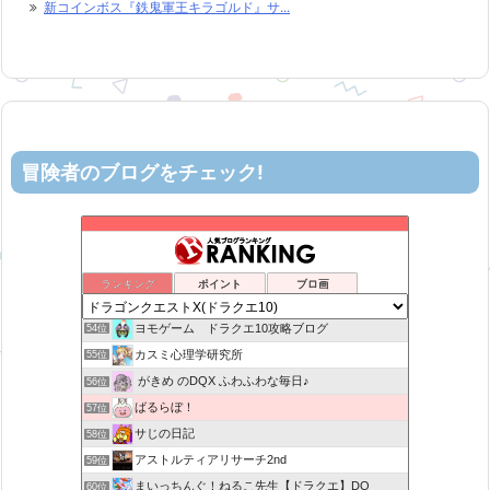
新コインボス『鉄鬼軍王キラゴルド』サ...
冒険者のブログをチェック!
ロビンさんはガチらない。
50位
リホレイショ・ゲームブログ
51位
6×9=54 ドラクエ10
52位
ランキング
ポイント
ブロ画
机上の空論-DQ10エアプ日記
53位
ヨモゲーム ドラクエ10攻略ブログ
54位
カスミ心理学研究所
55位
がきめ のDQX ふわふわな毎日♪
56位
ばるらぼ！
57位
サじの日記
58位
アストルティアリサーチ2nd
59位
まいっちんぐ！ねるこ先生【ドラクエ】DQ
60位