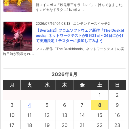
新コインボス「鉄鬼軍王キラゴルド」に挑んできました。
キンピカなドラクエ11のボス ...
2026/07/16/ 01:08:13
:
ニンテンドースイッチ2
【Switch2】フロムソフトウェア新作『The Duskbl
oods』ネットワークテストが8月21日～24日にかけ
て実施決定！テスターに参加してみよう
フロム新作「The Duskbloods」ネットワークテストの実
施日時が発表され ...
2026年8月
月
火
水
木
金
土
日
1
2
3
4
5
6
7
8
9
10
11
12
13
14
15
16
17
18
19
20
21
22
23