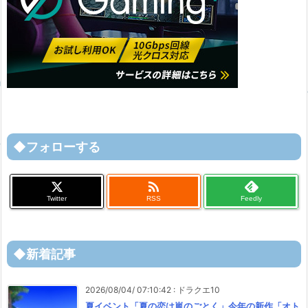
◆フォローする

Twitter
RSS
Feedly
◆新着記事
2026/08/04/ 07:10:42
:
ドラクエ10
夏イベント「夏の恋は嵐のごとく」今年の新作「オト