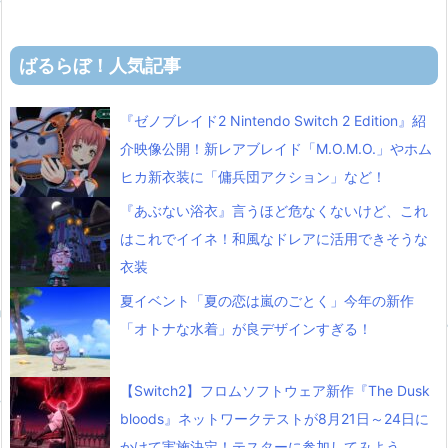
ばるらぼ！人気記事
『ゼノブレイド2 Nintendo Switch 2 Edition』紹
介映像公開！新レアブレイド「M.O.M.O.」やホム
ヒカ新衣装に「傭兵団アクション」など！
『あぶない浴衣』言うほど危なくないけど、これ
はこれでイイネ！和風なドレアに活用できそうな
衣装
夏イベント「夏の恋は嵐のごとく」今年の新作
「オトナな水着」が良デザインすぎる！
【Switch2】フロムソフトウェア新作『The Dusk
bloods』ネットワークテストが8月21日～24日に
かけて実施決定！テスターに参加してみよう