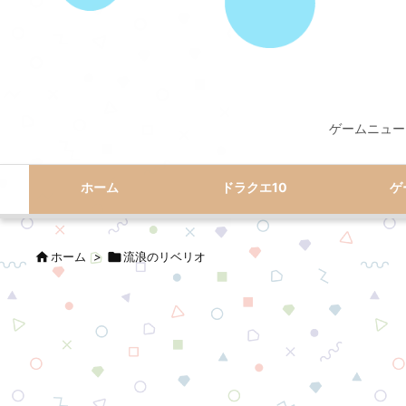
ゲームニュー
ホーム
ドラクエ10
ゲ

ホーム
>

流浪のリベリオ