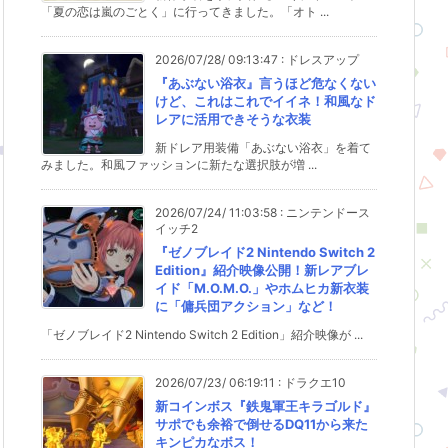
「夏の恋は嵐のごとく」に行ってきました。「オト ...
2026/07/28/ 09:13:47
:
ドレスアップ
『あぶない浴衣』言うほど危なくない
けど、これはこれでイイネ！和風なド
レアに活用できそうな衣装
新ドレア用装備「あぶない浴衣」を着て
みました。和風ファッションに新たな選択肢が増 ...
2026/07/24/ 11:03:58
:
ニンテンドース
イッチ2
『ゼノブレイド2 Nintendo Switch 2
Edition』紹介映像公開！新レアブレ
イド「M.O.M.O.」やホムヒカ新衣装
に「傭兵団アクション」など！
「ゼノブレイド2 Nintendo Switch 2 Edition」紹介映像が ...
2026/07/23/ 06:19:11
:
ドラクエ10
新コインボス『鉄鬼軍王キラゴルド』
サポでも余裕で倒せるDQ11から来た
キンピカなボス！