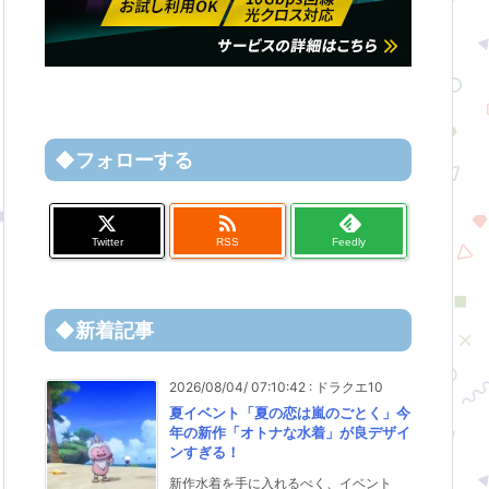
◆フォローする

Twitter
RSS
Feedly
◆新着記事
2026/08/04/ 07:10:42
:
ドラクエ10
夏イベント「夏の恋は嵐のごとく」今
年の新作「オトナな水着」が良デザイ
ンすぎる！
新作水着を手に入れるべく、イベント