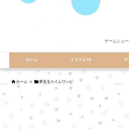
ゲームニュー
ホーム
ドラクエ10
ゲ

ホーム
>

夢見るスイムワンピ