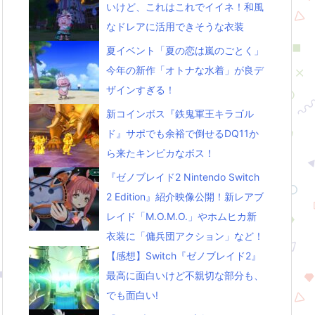
いけど、これはこれでイイネ！和風
なドレアに活用できそうな衣装
夏イベント「夏の恋は嵐のごとく」
今年の新作「オトナな水着」が良デ
ザインすぎる！
新コインボス『鉄鬼軍王キラゴル
ド』サポでも余裕で倒せるDQ11か
ら来たキンピカなボス！
『ゼノブレイド2 Nintendo Switch
2 Edition』紹介映像公開！新レアブ
レイド「M.O.M.O.」やホムヒカ新
衣装に「傭兵団アクション」など！
【感想】Switch『ゼノブレイド2』
最高に面白いけど不親切な部分も、
でも面白い!