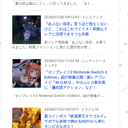
「夏の恋は嵐のごとく」に行ってきました。「オト ...
2026/07/28/ 09:13:47
:
ドレスアップ
『あぶない浴衣』言うほど危なくない
けど、これはこれでイイネ！和風なド
レアに活用できそうな衣装
新ドレア用装備「あぶない浴衣」を着て
みました。和風ファッションに新たな選択肢が増 ...
2026/07/24/ 11:03:58
:
ニンテンドース
イッチ2
『ゼノブレイド2 Nintendo Switch 2
Edition』紹介映像公開！新レアブレ
イド「M.O.M.O.」やホムヒカ新衣装
に「傭兵団アクション」など！
「ゼノブレイド2 Nintendo Switch 2 Edition」紹介映像が ...
2026/07/23/ 06:19:11
:
ドラクエ10
新コインボス『鉄鬼軍王キラゴルド』
サポでも余裕で倒せるDQ11から来た
キンピカなボス！