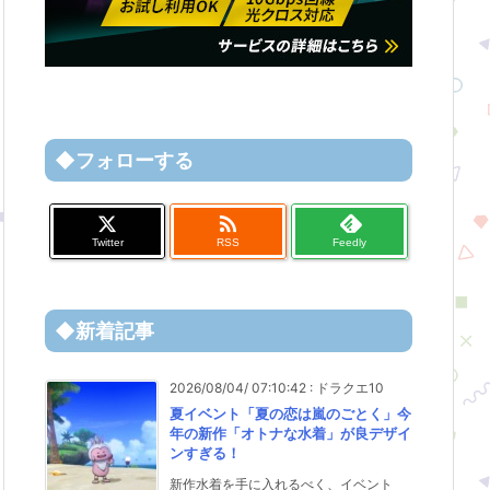
◆フォローする

Twitter
RSS
Feedly
◆新着記事
2026/08/04/ 07:10:42
:
ドラクエ10
夏イベント「夏の恋は嵐のごとく」今
年の新作「オトナな水着」が良デザイ
ンすぎる！
新作水着を手に入れるべく、イベント