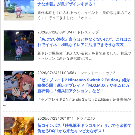
ナな水着」が良デザインすぎる！
新作水着を手に入れるべく、イベント「夏の恋は嵐のごと
く」に行ってきました。「オト ...
2026/07/28/ 09:13:47
:
ドレスアップ
『あぶない浴衣』言うほど危なくないけど、これはこ
れでイイネ！和風なドレアに活用できそうな衣装
新ドレア用装備「あぶない浴衣」を着てみました。和風フ
ァッションに新たな選択肢が増 ...
2026/07/24/ 11:03:58
:
ニンテンドースイッチ2
『ゼノブレイド2 Nintendo Switch 2 Edition』紹介
映像公開！新レアブレイド「M.O.M.O.」やホムヒカ
新衣装に「傭兵団アクション」など！
「ゼノブレイド2 Nintendo Switch 2 Edition」紹介映像が
...
2026/07/23/ 06:19:11
:
ドラクエ10
新コインボス『鉄鬼軍王キラゴルド』サポでも余裕で
倒せるDQ11から来たキンピカなボス！