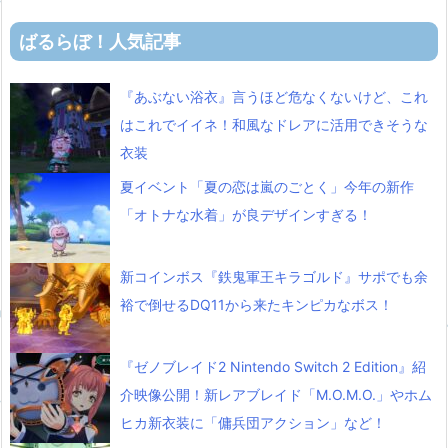
ばるらぼ！人気記事
『あぶない浴衣』言うほど危なくないけど、これ
はこれでイイネ！和風なドレアに活用できそうな
衣装
夏イベント「夏の恋は嵐のごとく」今年の新作
「オトナな水着」が良デザインすぎる！
新コインボス『鉄鬼軍王キラゴルド』サポでも余
裕で倒せるDQ11から来たキンピカなボス！
『ゼノブレイド2 Nintendo Switch 2 Edition』紹
介映像公開！新レアブレイド「M.O.M.O.」やホム
ヒカ新衣装に「傭兵団アクション」など！