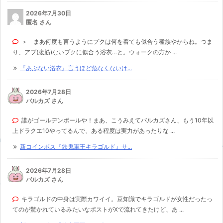
2026年7月30日
匿名 さん
＞ まあ何度も言うようにプクは何を着ても似合う種族やからね。つま
り、アブ(腹筋)ないプクに似合う浴衣…と。ウォークの方か ...
『あぶない浴衣』言うほど危なくないけ...
2026年7月28日
バルカズ さん
誰がゴールデンボールや！まあ、こうみえてバルカズさん、もう10年以
上ドラクエ10やってるんで、ある程度は実力があったりな ...
新コインボス『鉄鬼軍王キラゴルド』サ...
2026年7月28日
バルカズ さん
キラゴルドの中身は実際カワイイ。豆知識でキラゴルドが女性だったっ
てのが驚かれているみたいなポストがXで流れてきたけど、あ ...