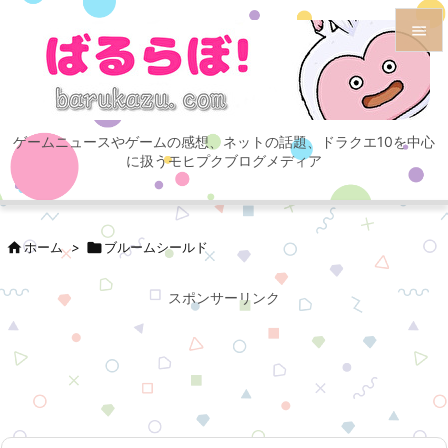


メニュ

ゲームニュースやゲームの感想、ネットの話題、ドラクエ10を中心
サイド
に扱うモヒプクブログメディア

前へ


ホーム
>

ブルームシールド
次へ

スポンサーリンク
検索