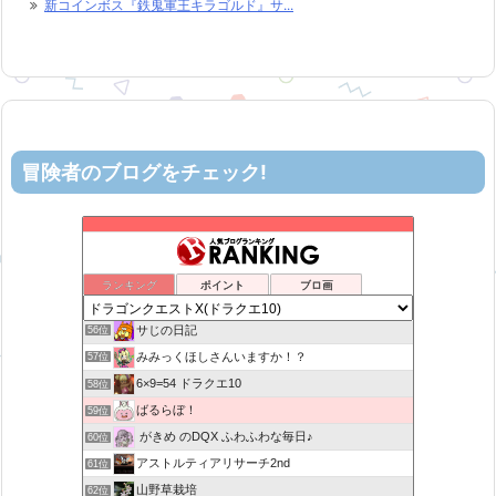
新コインボス『鉄鬼軍王キラゴルド』サ...
冒険者のブログをチェック!
机上の空論-DQ10エアプ日記
52位
ヨモゲーム ドラクエ10攻略ブログ
53位
まいっちんぐ！ねるこ先生【ドラクエ】DQ
54位
ランキング
ポイント
ブロ画
星降る夜の活動記録
55位
サじの日記
56位
みみっくほしさんいますか！？
57位
6×9=54 ドラクエ10
58位
ばるらぼ！
59位
がきめ のDQX ふわふわな毎日♪
60位
アストルティアリサーチ2nd
61位
山野草栽培
62位