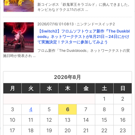
新コインボス「鉄鬼軍王キラゴルド」に挑んできました。
キンピカなドラクエ11のボス ...
2026/07/16/ 01:08:13
:
ニンテンドースイッチ2
【Switch2】フロムソフトウェア新作『The Duskbl
oods』ネットワークテストが8月21日～24日にかけ
て実施決定！テスターに参加してみよう
フロム新作「The Duskbloods」ネットワークテストの実
施日時が発表され ...
2026年8月
月
火
水
木
金
土
日
1
2
3
4
5
6
7
8
9
10
11
12
13
14
15
16
17
18
19
20
21
22
23