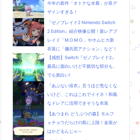
今年の新作「オトナな水着」が良デ
ザインすぎる！
『ゼノブレイド2 Nintendo Switch
2 Edition』紹介映像公開！新レアブ
レイド「M.O.M.O.」やホムヒカ新
衣装に「傭兵団アクション」など！
【感想】Switch『ゼノブレイド2』
最高に面白いけど不親切な部分も、
でも面白い!
『あぶない浴衣』言うほど危なくな
いけど、これはこれでイイネ！和風
なドレアに活用できそうな衣装
【あつまれ どうぶつの森】モルフ
ォチョウだらけの島に上陸！金策が
はかどるんじゃ～