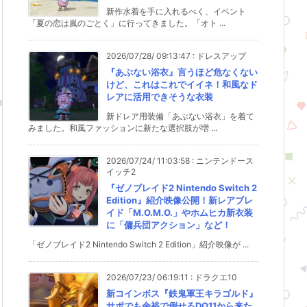
新作水着を手に入れるべく、イベント
「夏の恋は嵐のごとく」に行ってきました。「オト ...
2026/07/28/ 09:13:47
:
ドレスアップ
『あぶない浴衣』言うほど危なくない
けど、これはこれでイイネ！和風なド
レアに活用できそうな衣装
新ドレア用装備「あぶない浴衣」を着て
みました。和風ファッションに新たな選択肢が増 ...
2026/07/24/ 11:03:58
:
ニンテンドース
イッチ2
『ゼノブレイド2 Nintendo Switch 2
Edition』紹介映像公開！新レアブレ
イド「M.O.M.O.」やホムヒカ新衣装
に「傭兵団アクション」など！
「ゼノブレイド2 Nintendo Switch 2 Edition」紹介映像が ...
2026/07/23/ 06:19:11
:
ドラクエ10
新コインボス『鉄鬼軍王キラゴルド』
サポでも余裕で倒せるDQ11から来た