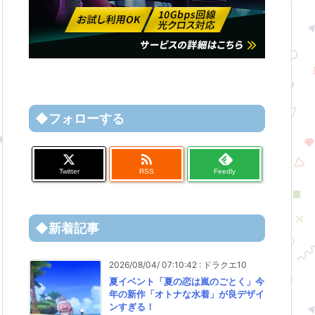
◆フォローする

Twitter
RSS
Feedly
◆新着記事
2026/08/04/ 07:10:42
:
ドラクエ10
夏イベント「夏の恋は嵐のごとく」今
年の新作「オトナな水着」が良デザイ
ンすぎる！