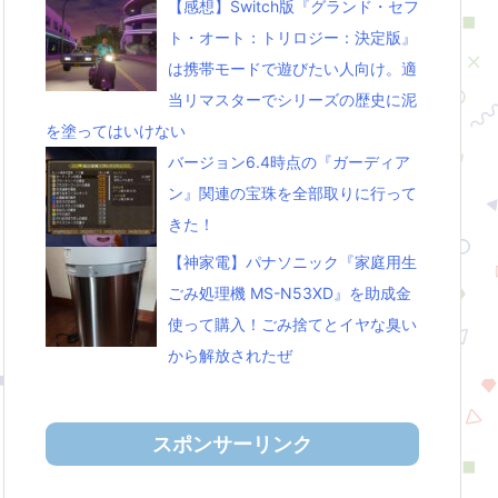
【感想】Switch版『グランド・セフ
ト・オート：トリロジー：決定版』
は携帯モードで遊びたい人向け。適
当リマスターでシリーズの歴史に泥
を塗ってはいけない
バージョン6.4時点の『ガーディア
ン』関連の宝珠を全部取りに行って
きた！
【神家電】パナソニック『家庭用生
ごみ処理機 MS-N53XD』を助成金
使って購入！ごみ捨てとイヤな臭い
から解放されたぜ
スポンサーリンク