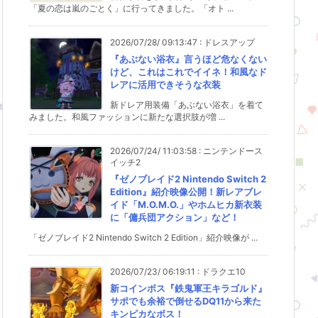
「夏の恋は嵐のごとく」に行ってきました。「オト ...
2026/07/28/ 09:13:47
:
ドレスアップ
『あぶない浴衣』言うほど危なくない
けど、これはこれでイイネ！和風なド
レアに活用できそうな衣装
新ドレア用装備「あぶない浴衣」を着て
みました。和風ファッションに新たな選択肢が増 ...
2026/07/24/ 11:03:58
:
ニンテンドース
イッチ2
『ゼノブレイド2 Nintendo Switch 2
Edition』紹介映像公開！新レアブレ
イド「M.O.M.O.」やホムヒカ新衣装
に「傭兵団アクション」など！
「ゼノブレイド2 Nintendo Switch 2 Edition」紹介映像が ...
2026/07/23/ 06:19:11
:
ドラクエ10
新コインボス『鉄鬼軍王キラゴルド』
サポでも余裕で倒せるDQ11から来た
キンピカなボス！