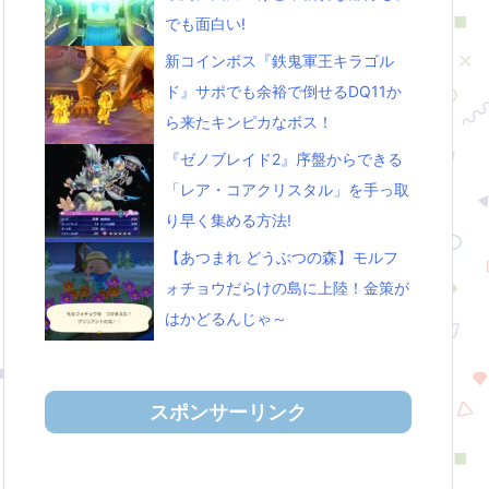
でも面白い!
新コインボス『鉄鬼軍王キラゴル
ド』サポでも余裕で倒せるDQ11か
ら来たキンピカなボス！
『ゼノブレイド2』序盤からできる
「レア・コアクリスタル」を手っ取
り早く集める方法!
【あつまれ どうぶつの森】モルフ
ォチョウだらけの島に上陸！金策が
はかどるんじゃ～
スポンサーリンク