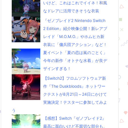
いけど、これはこれでイイネ！和風
なドレアに活用できそうな衣装
『ゼノブレイド2 Nintendo Switch
2 Edition』紹介映像公開！新レアブ
レイド「M.O.M.O.」やホムヒカ新
衣装に「傭兵団アクション」など！
夏イベント「夏の恋は嵐のごとく」
今年の新作「オトナな水着」が良デ
ザインすぎる！
【Switch2】フロムソフトウェア新
作『The Duskbloods』ネットワー
クテストが8月21日～24日にかけて
実施決定！テスターに参加してみよ
う
【感想】Switch『ゼノブレイド2』
最高に面白いけど不親切な部分も、