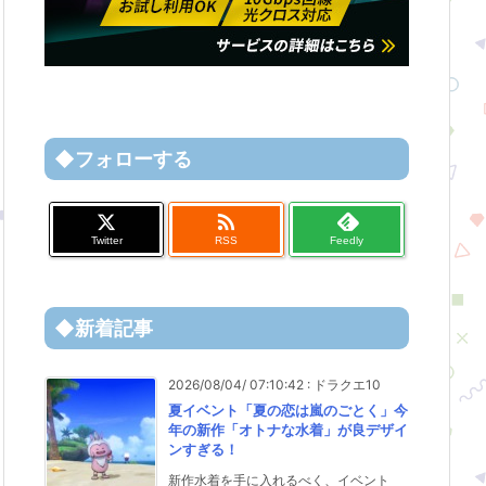
◆フォローする

Twitter
RSS
Feedly
◆新着記事
2026/08/04/ 07:10:42
:
ドラクエ10
夏イベント「夏の恋は嵐のごとく」今
年の新作「オトナな水着」が良デザイ
ンすぎる！
新作水着を手に入れるべく、イベント