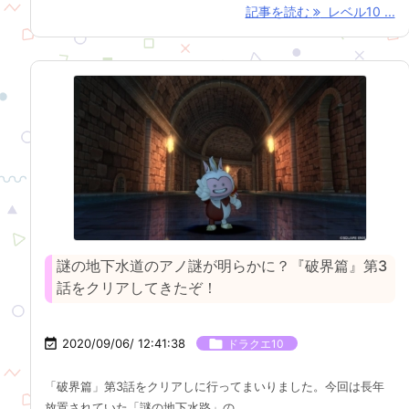
記事を読む
レベル10 ...
謎の地下水道のアノ謎が明らかに？『破界篇』第3
話をクリアしてきたぞ！

2020/09/06/ 12:41:38

ドラクエ10
「破界篇」第3話をクリアしに行ってまいりました。今回は長年
放置されていた「謎の地下水路」の ...