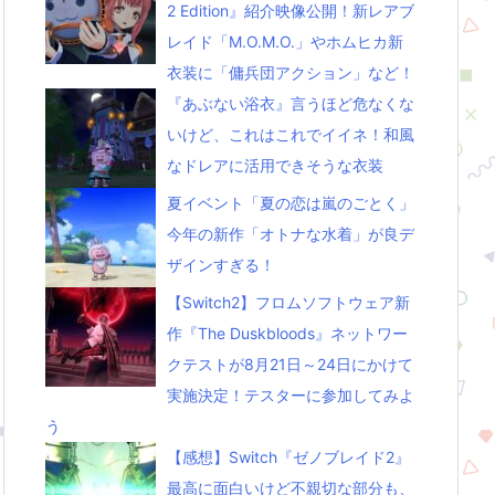
2 Edition』紹介映像公開！新レアブ
レイド「M.O.M.O.」やホムヒカ新
衣装に「傭兵団アクション」など！
『あぶない浴衣』言うほど危なくな
いけど、これはこれでイイネ！和風
なドレアに活用できそうな衣装
夏イベント「夏の恋は嵐のごとく」
今年の新作「オトナな水着」が良デ
ザインすぎる！
【Switch2】フロムソフトウェア新
作『The Duskbloods』ネットワー
クテストが8月21日～24日にかけて
実施決定！テスターに参加してみよ
う
【感想】Switch『ゼノブレイド2』
最高に面白いけど不親切な部分も、