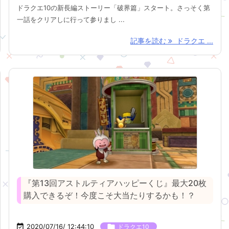
ドラクエ10の新長編ストーリー「破界篇」スタート。さっそく第
一話をクリアしに行って参りまし ...
記事を読む
ドラクエ ...
『第13回アストルティアハッピーくじ』最大20枚
購入できるぞ！今度こそ大当たりするかも！？

2020/07/16/ 12:44:10

ドラクエ10