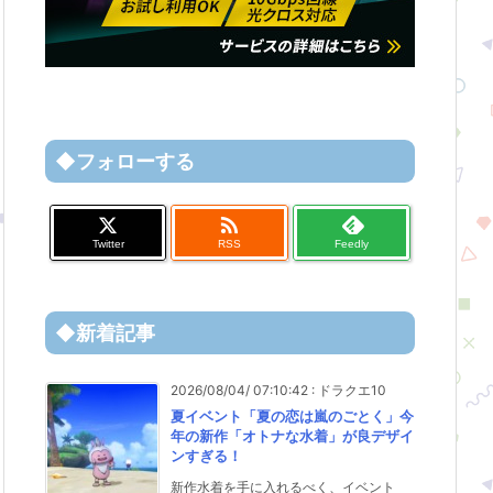
◆フォローする

Twitter
RSS
Feedly
◆新着記事
2026/08/04/ 07:10:42
:
ドラクエ10
夏イベント「夏の恋は嵐のごとく」今
年の新作「オトナな水着」が良デザイ
ンすぎる！
新作水着を手に入れるべく、イベント