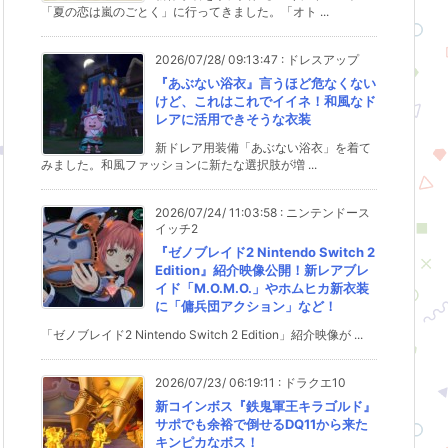
「夏の恋は嵐のごとく」に行ってきました。「オト ...
2026/07/28/ 09:13:47
:
ドレスアップ
『あぶない浴衣』言うほど危なくない
けど、これはこれでイイネ！和風なド
レアに活用できそうな衣装
新ドレア用装備「あぶない浴衣」を着て
みました。和風ファッションに新たな選択肢が増 ...
2026/07/24/ 11:03:58
:
ニンテンドース
イッチ2
『ゼノブレイド2 Nintendo Switch 2
Edition』紹介映像公開！新レアブレ
イド「M.O.M.O.」やホムヒカ新衣装
に「傭兵団アクション」など！
「ゼノブレイド2 Nintendo Switch 2 Edition」紹介映像が ...
2026/07/23/ 06:19:11
:
ドラクエ10
新コインボス『鉄鬼軍王キラゴルド』
サポでも余裕で倒せるDQ11から来た
キンピカなボス！