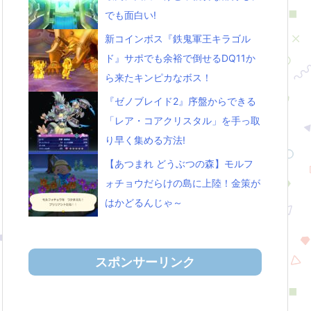
でも面白い!
新コインボス『鉄鬼軍王キラゴル
ド』サポでも余裕で倒せるDQ11か
ら来たキンピカなボス！
『ゼノブレイド2』序盤からできる
「レア・コアクリスタル」を手っ取
り早く集める方法!
【あつまれ どうぶつの森】モルフ
ォチョウだらけの島に上陸！金策が
はかどるんじゃ～
スポンサーリンク