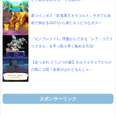
新コインボス『鉄鬼軍王キラゴルド』サポでも余
裕で倒せるDQ11から来たキンピカなボス！
『ゼノブレイド2』序盤からできる「レア・コアク
リスタル」を手っ取り早く集める方法!
【あつまれ どうぶつの森】モルフォチョウだらけ
の島に上陸！金策がはかどるんじゃ～
スポンサーリンク