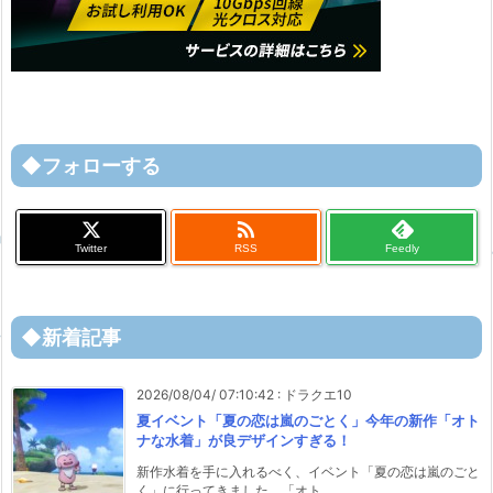
◆フォローする

Twitter
RSS
Feedly
◆新着記事
2026/08/04/ 07:10:42
:
ドラクエ10
夏イベント「夏の恋は嵐のごとく」今年の新作「オト
ナな水着」が良デザインすぎる！
新作水着を手に入れるべく、イベント「夏の恋は嵐のごと
く」に行ってきました。「オト ...