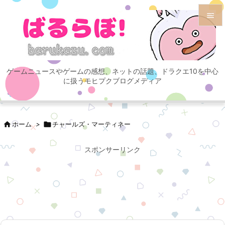


メニュ

ゲームニュースやゲームの感想、ネットの話題、ドラクエ10を中心
サイド
に扱うモヒプクブログメディア

前へ


ホーム
>

チャールズ・マーティネー
次へ

スポンサーリンク
検索