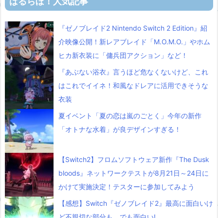
ばるらぼ！人気記事
『ゼノブレイド2 Nintendo Switch 2 Edition』紹
介映像公開！新レアブレイド「M.O.M.O.」やホム
ヒカ新衣装に「傭兵団アクション」など！
『あぶない浴衣』言うほど危なくないけど、これ
はこれでイイネ！和風なドレアに活用できそうな
衣装
夏イベント「夏の恋は嵐のごとく」今年の新作
「オトナな水着」が良デザインすぎる！
【Switch2】フロムソフトウェア新作『The Dusk
bloods』ネットワークテストが8月21日～24日に
かけて実施決定！テスターに参加してみよう
【感想】Switch『ゼノブレイド2』最高に面白いけ
ど不親切な部分も、でも面白い!