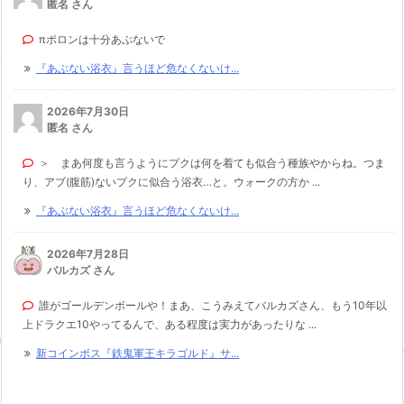
匿名 さん
πポロンは十分あぶないで
『あぶない浴衣』言うほど危なくないけ...
2026年7月30日
匿名 さん
＞ まあ何度も言うようにプクは何を着ても似合う種族やからね。つま
り、アブ(腹筋)ないプクに似合う浴衣…と。ウォークの方か ...
『あぶない浴衣』言うほど危なくないけ...
2026年7月28日
バルカズ さん
誰がゴールデンボールや！まあ、こうみえてバルカズさん、もう10年以
上ドラクエ10やってるんで、ある程度は実力があったりな ...
新コインボス『鉄鬼軍王キラゴルド』サ...