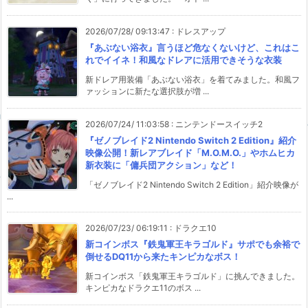
2026/07/28/ 09:13:47
:
ドレスアップ
『あぶない浴衣』言うほど危なくないけど、これはこ
れでイイネ！和風なドレアに活用できそうな衣装
新ドレア用装備「あぶない浴衣」を着てみました。和風フ
ァッションに新たな選択肢が増 ...
2026/07/24/ 11:03:58
:
ニンテンドースイッチ2
『ゼノブレイド2 Nintendo Switch 2 Edition』紹介
映像公開！新レアブレイド「M.O.M.O.」やホムヒカ
新衣装に「傭兵団アクション」など！
「ゼノブレイド2 Nintendo Switch 2 Edition」紹介映像が
...
2026/07/23/ 06:19:11
:
ドラクエ10
新コインボス『鉄鬼軍王キラゴルド』サポでも余裕で
倒せるDQ11から来たキンピカなボス！
新コインボス「鉄鬼軍王キラゴルド」に挑んできました。
キンピカなドラクエ11のボス ...