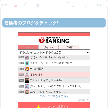
冒険者のブログをチェック!
ロビンさんはガチらない。
51位
リホレイショ・ゲームブログ
52位
机上の空論-DQ10エアプ日記
53位
ランキング
ポイント
ブロ画
カスミ心理学研究所
54位
がきめ のDQX ふわふわな毎日♪
55位
ヨモゲーム ドラクエ10攻略ブログ
56位
サじの日記
57位
ばるらぼ！
58位
アストルティアリサーチ2nd
59位
まいっちんぐ！ねるこ先生【ドラクエ】DQ
60位
みみっくほしさんいますか！？
61位
このカテゴリを全て表示
ドラクエ 金策の寄り道
62位
参加する
山野草栽培
63位
このブログに投票する