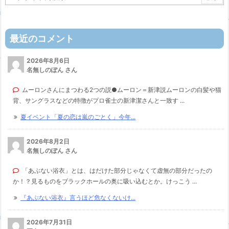
最近のコメント
2026年8月6日
名無しのぽん さん
ムーロンさんにまつわる2つの説●ムーロン＝新津説ムーロンの白髪や猫
背、サングラスなどの特徴がプロ雀士の新津潔さんと一致す ...
夏イベント「夏の恋は嵐のごとく」今年...
2026年8月2日
名無しのぽん さん
「あぶない浴衣」とは、はだけた部分じゃなくて虚無の部分だったの
か！？見るものをブラックホールの奥に吸い込むとか。けっこう ...
『あぶない浴衣』言うほど危なくないけ...
2026年7月31日