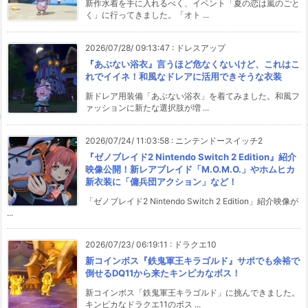
新作水着を手に入れるべく、イベント「夏の恋は嵐のごと
く」に行ってきました。「オト ...
2026/07/28/ 09:13:47
:
ドレスアップ
『あぶない浴衣』言うほど危なくないけど、これはこ
れでイイネ！和風なドレアに活用できそうな衣装
新ドレア用装備「あぶない浴衣」を着てみました。和風フ
ァッションに新たな選択肢が増 ...
2026/07/24/ 11:03:58
:
ニンテンドースイッチ2
『ゼノブレイド2 Nintendo Switch 2 Edition』紹介
映像公開！新レアブレイド「M.O.M.O.」やホムヒカ
新衣装に「傭兵団アクション」など！
「ゼノブレイド2 Nintendo Switch 2 Edition」紹介映像が
...
2026/07/23/ 06:19:11
:
ドラクエ10
新コインボス『鉄鬼軍王キラゴルド』サポでも余裕で
倒せるDQ11から来たキンピカなボス！
新コインボス「鉄鬼軍王キラゴルド」に挑んできました。
キンピカなドラクエ11のボス ...