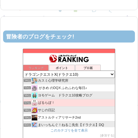
冒険者のブログをチェック!
ティルナローグス｜ドラクエ10ブログ！
50位
ロビンさんはガチらない。
51位
リホレイショ・ゲームブログ
52位
ランキング
ポイント
ブロ画
机上の空論-DQ10エアプ日記
53位
カスミ心理学研究所
54位
がきめ のDQX ふわふわな毎日♪
55位
ヨモゲーム ドラクエ10攻略ブログ
56位
ばるらぼ！
57位
サじの日記
58位
アストルティアリサーチ2nd
59位
まいっちんぐ！ねるこ先生【ドラクエ】DQ
60位
このカテゴリを全て表示
みみっくほしさんいますか！？
61位
参加する