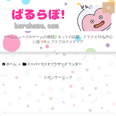


メニュ

ゲームニュースやゲームの感想、ネットの話題、ドラクエ10を中心
サイド
に扱うモヒプクブログメディア

前へ


ホーム
>

スーパーマリオブラザーズ ワンダー
次へ

スポンサーリンク
検索