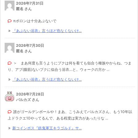
2026年7月31日
匿名 さん
πポロンは十分あぶないで
『あぶない浴衣』言うほど危なくないけ...
2026年7月30日
匿名 さん
＞ まあ何度も言うようにプクは何を着ても似合う種族やからね。つま
り、アブ(腹筋)ないプクに似合う浴衣…と。ウォークの方か ...
『あぶない浴衣』言うほど危なくないけ...
2026年7月28日
バルカズ さん
誰がゴールデンボールや！まあ、こうみえてバルカズさん、もう10年以
上ドラクエ10やってるんで、ある程度は実力があったりな ...
新コインボス『鉄鬼軍王キラゴルド』サ...