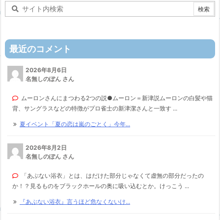
最近のコメント
2026年8月6日
名無しのぽん さん
ムーロンさんにまつわる2つの説●ムーロン＝新津説ムーロンの白髪や猫
背、サングラスなどの特徴がプロ雀士の新津潔さんと一致す ...
夏イベント「夏の恋は嵐のごとく」今年...
2026年8月2日
名無しのぽん さん
「あぶない浴衣」とは、はだけた部分じゃなくて虚無の部分だったの
か！？見るものをブラックホールの奥に吸い込むとか。けっこう ...
『あぶない浴衣』言うほど危なくないけ...