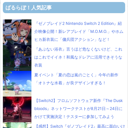
ばるらぼ！人気記事
『ゼノブレイド2 Nintendo Switch 2 Edition』紹
介映像公開！新レアブレイド「M.O.M.O.」やホム
ヒカ新衣装に「傭兵団アクション」など！
『あぶない浴衣』言うほど危なくないけど、これ
はこれでイイネ！和風なドレアに活用できそうな
衣装
夏イベント「夏の恋は嵐のごとく」今年の新作
「オトナな水着」が良デザインすぎる！
【Switch2】フロムソフトウェア新作『The Dusk
bloods』ネットワークテストが8月21日～24日に
かけて実施決定！テスターに参加してみよう
【感想】Switch『ゼノブレイド2』最高に面白いけ